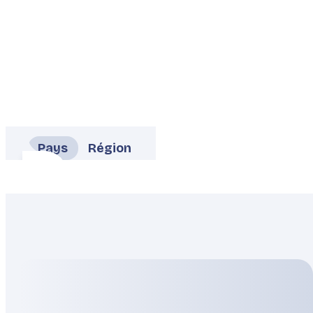
Pays
Région
Allemagne
Autriche