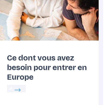
Côte
Europe
Atlantique
Centrale
Ce dont vous avez
besoin pour entrer en
Europe
 votre vie quotidienne en Europe
Read more about:
Ce dont vous avez besoin po