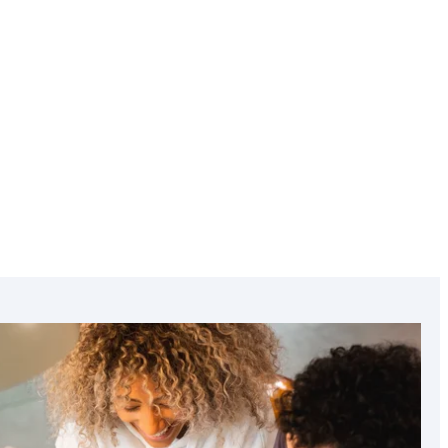
Chypre
Croatie
Featured
image