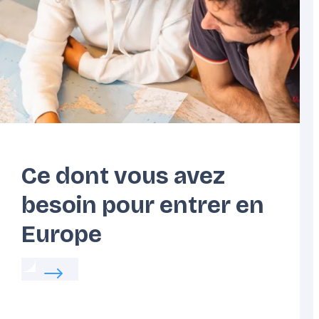
Côte
Europe
Atlantique
Centrale
Ce dont vous avez
besoin pour entrer en
Europe
 votre vie quotidienne en Europe
Read more about:
Ce dont vous avez besoin po