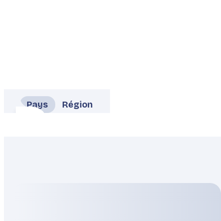
Pays
Région
Allemagne
Autriche