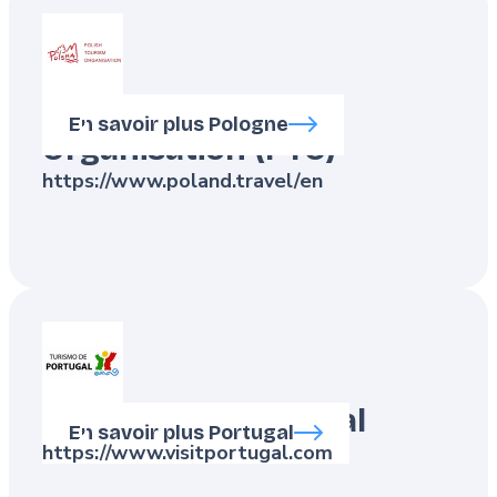
Polish Tourism
En savoir plus Pologne
Organisation (PTO)
https://www.poland.travel/en
Turismo de Portugal
En savoir plus Portugal
https://www.visitportugal.com