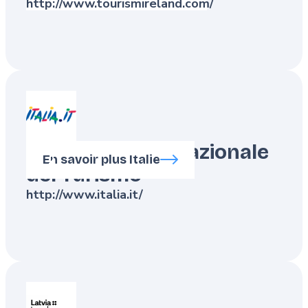
http://www.tourismireland.com/
ENIT - Agenzia Nazionale
En savoir plus Italie
del Turismo
http://www.italia.it/