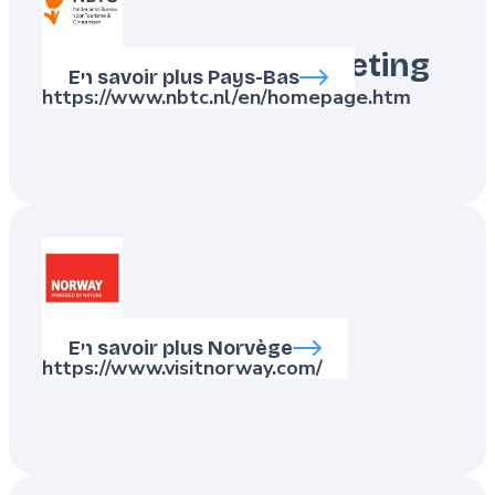
NBTC Holland Marketing
En savoir plus Pays-Bas
https://www.nbtc.nl/en/homepage.htm
Innovation Norway
En savoir plus Norvège
https://www.visitnorway.com/