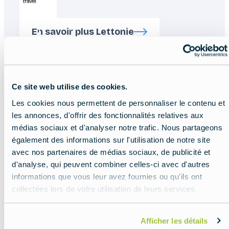
Investment and
En savoir plus Lettonie
Development Agency of
Latvia (LIAA)
http://www.latvia.travel/
Ce site web utilise des cookies.
Les cookies nous permettent de personnaliser le contenu et
les annonces, d'offrir des fonctionnalités relatives aux
médias sociaux et d'analyser notre trafic. Nous partageons
également des informations sur l'utilisation de notre site
avec nos partenaires de médias sociaux, de publicité et
d'analyse, qui peuvent combiner celles-ci avec d'autres
informations que vous leur avez fournies ou qu'ils ont
Ministry of the Economy
collectées lors de votre utilisation de leurs services.
En savoir plus Lithuanie
and Innovation of the
Republic of Lithuania
Afficher les détails