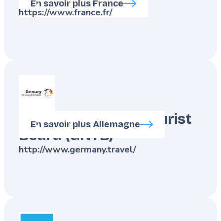
En savoir plus France
https://www.france.fr/
German National Tourist
En savoir plus Allemagne
Board (GNTB)
http://www.germany.travel/