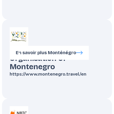
National Tourism
En savoir plus Monténégro
Organisation of
Montenegro
https://www.montenegro.travel/en