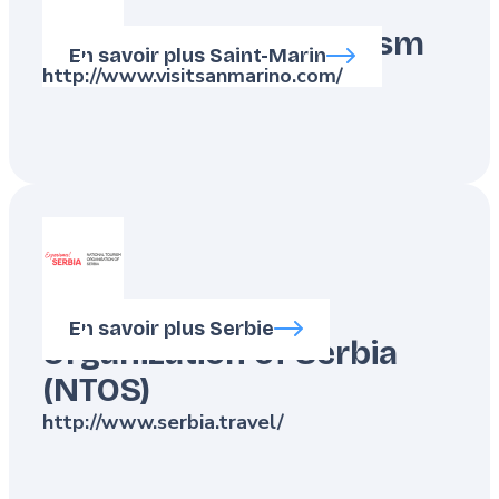
State Office for Tourism
En savoir plus Saint-Marin
http://www.visitsanmarino.com/
National Tourism
En savoir plus Serbie
Organization of Serbia
(NTOS)
http://www.serbia.travel/