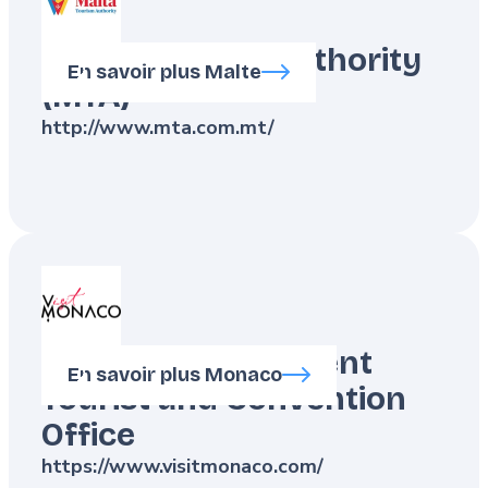
Malta Tourism Authority
En savoir plus Malte
(MTA)
http://www.mta.com.mt/
Monaco Government
En savoir plus Monaco
Tourist and Convention
Office
https://www.visitmonaco.com/