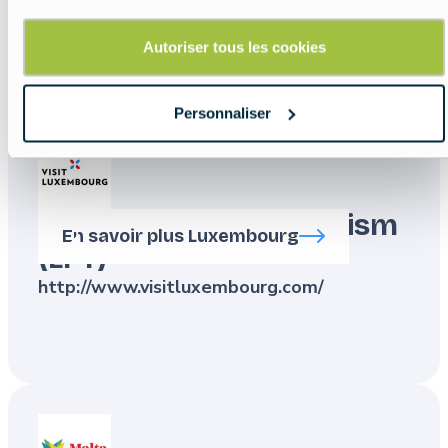
http://www.lithuania.travel/
Autoriser tous les cookies
Personnaliser
Luxembourg For Tourism
En savoir plus Luxembourg
(LFT)
http://www.visitluxembourg.com/