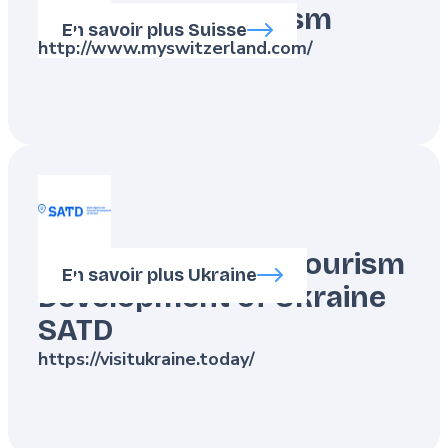
Switzerland Tourism
En savoir plus Suisse
http://www.myswitzerland.com/
State Agency for Tourism
En savoir plus Ukraine
Development of Ukraine
SATD
https://visitukraine.today/