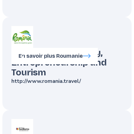
Ministry of Economy,
En savoir plus Roumanie
Entrepreneurship and
Tourism
http://www.romania.travel/