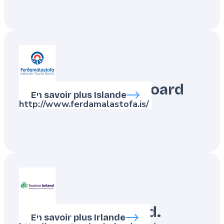
Icelandic Tourist Board
En savoir plus Islande
http://www.ferdamalastofa.is/
Tourism Ireland Ltd.
En savoir plus Irlande