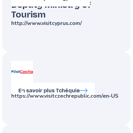
Deputy Ministry of
Tourism
http://www.visitcyprus.com/
Visit Czechia
En savoir plus Tchéquie
https://www.visitczechrepublic.com/en-US