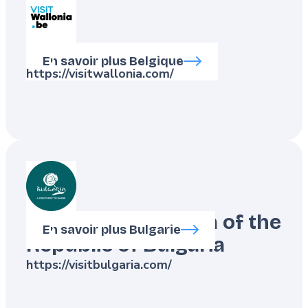
Visit Wallonia
En savoir plus Belgique
https://visitwallonia.com/
Ministry of Tourism of the
En savoir plus Bulgarie
Republic of Bulgaria
https://visitbulgaria.com/