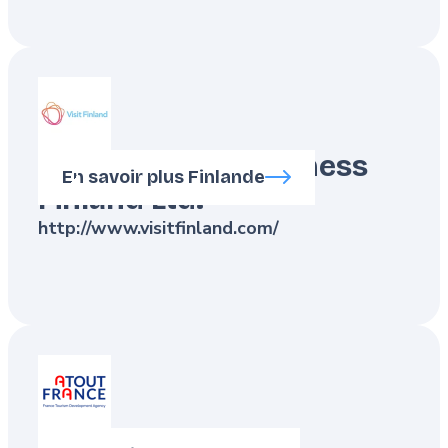
Visit Finland - Business
En savoir plus Finlande
Finland Ltd.
http://www.visitfinland.com/
Atout France