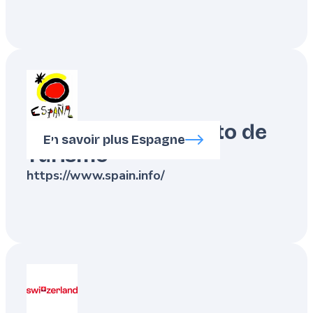
Turespaña - Instituto de
En savoir plus Espagne
Turismo
https://www.spain.info/