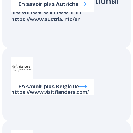
ANTO – Austrian National
En savoir plus Autriche
Tourist Office FR
https://www.austria.info/en
Visit Flanders
En savoir plus Belgique
https://www.visitflanders.com/