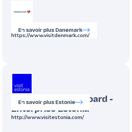
VisitDenmark
En savoir plus Danemark
https://www.visitdenmark.com/
Estonian Tourist Board -
En savoir plus Estonie
Enterprise Estonia
http://www.visitestonia.com/