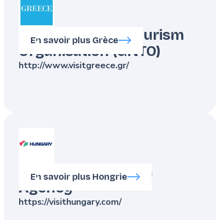
Greek National Tourism
En savoir plus Grèce
Organisation (GNTO)
http://www.visitgreece.gr/
Hungarian Tourism
En savoir plus Hongrie
Agency
https://visithungary.com/