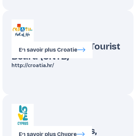
Croatian National Tourist
En savoir plus Croatie
Board (CNTB)
http://croatia.hr/
Republic of Cyprus,
En savoir plus Chypre