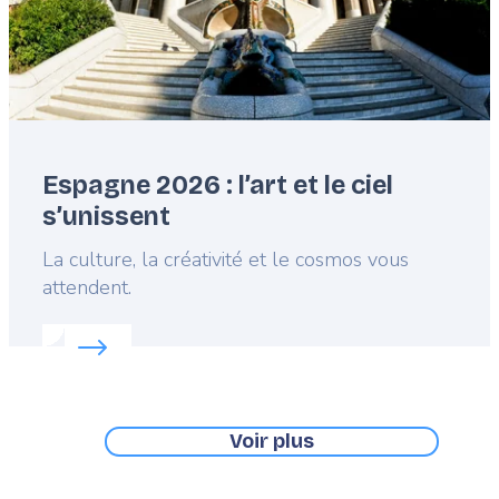
Espagne 2026 : l’art et le ciel
s’unissent
Lead
La culture, la créativité et le cosmos vous
attendent.
Read more about:
Espagne 2026 : l’art et le ciel s’u
Voir plus