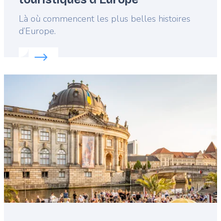
Lead
Là où commencent les plus belles histoires
d’Europe.
Read more about:
Découvrez les meilleurs villages
Featured
image