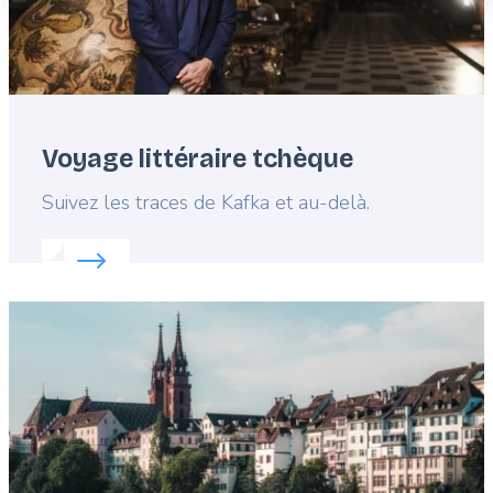
Voyage littéraire tchèque
Lead
Suivez les traces de Kafka et au-delà.
Read more about:
Voyage littéraire tchèque
Featured
image