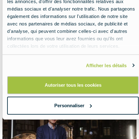
les annonces, d'offrir des fonctionnalités relatives aux
médias sociaux et d'analyser notre trafic. Nous partageons
également des informations sur l'utilisation de notre site
avec nos partenaires de médias sociaux, de publicité et
d'analyse, qui peuvent combiner celles-ci avec d'autres
informations que vous leur avez fournies ou qu'ils ont
Le Portugal à votre rythme
collectées lors de votre utilisation de leurs services.
Lead
Savourez chaque instant de votre voyage.
Afficher les détails
Read more about:
Le Portugal à votre rythme
Autoriser tous les cookies
Featured
image
Personnaliser