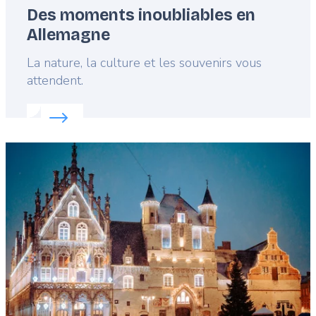
Des moments inoubliables en
Allemagne
Lead
La nature, la culture et les souvenirs vous
attendent.
Read more about:
Des moments inoubliables en A
Featured
image