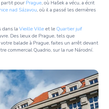
, partit pour
Prague
, où Hašek a vécu, a écrit
nice nad Sázavou
, où il a passé les dernières
s dans la
Vieille Ville
et le
Quartier juif
uvre. Des lieux de Prague, tels que
 votre balade à Prague, faites un arrêt devant
ntre commercial Quadrio, sur la rue Národní.