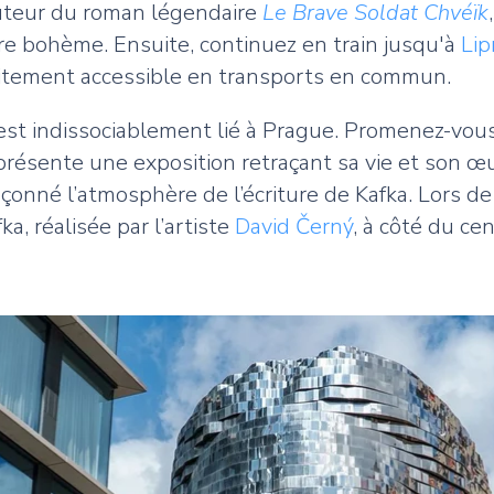
auteur du roman légendaire
Le Brave Soldat Chvéïk
gure bohème. Ensuite, continuez en train jusqu'à
Lip
rfaitement accessible en transports en commun.
st indissociablement lié à Prague. Promenez-vou
 présente une exposition retraçant sa vie et son œ
açonné l’atmosphère de l’écriture de Kafka. Lors de
, réalisée par l’artiste
David Černý
, à côté du ce