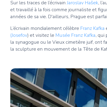
Sur les traces de l’écrivain
Jaroslav Hašek
, l’
et travaillé à la fois comme journaliste et fi
années de sa vie. D'ailleurs, Prague est pa
L’écrivain mondialement célèbre
Franz Kafka
e
(Josefov
) et visitez le
Musée Franz Kafka
, qui
la synagogue ou le Vieux cimetière juif, ont f
la sculpture en mouvement de la Tête de Kafka