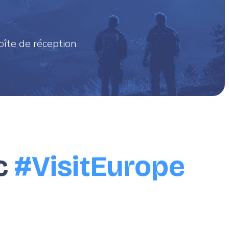
oîte de réception
c
#VisitEurope