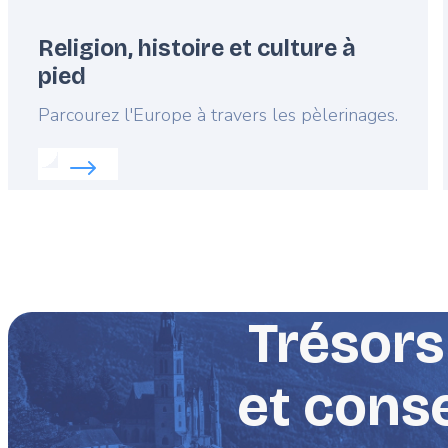
Religion, histoire et culture à
pied
Lead
Parcourez l'Europe à travers les pèlerinages.
Read more about:
Religion, histoire et culture à pie
Trésors
et conse