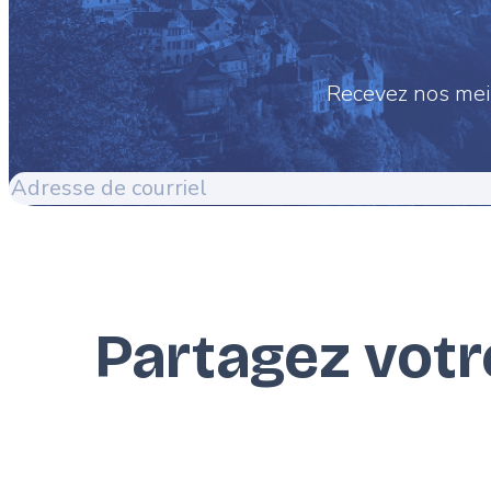
Recevez nos meil
Adresse
de
courriel
Partagez vot