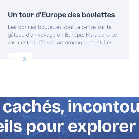
Un tour d’Europe des boulettes
Lead
Les bonnes boulettes sont la cerise sur le
gâteau d’un voyage en Europe. Mais dans ce
cas, c’est plutôt son accompagnement. Les
d
boulettes sont les secrets culinaires les
Read more about:
Un tour d’Europe des boulettes
mieux gardés d’Europe. Non seulement vous
pourrez en trouver dans chaque pays, mais
chacun a sa propre saveur. Essayez les
différentes cuisines d’Europe en échantillons
de la taille d’une bouchée pour définir
laquelle est la meilleure.
 cachés, inconto
ils pour explorer