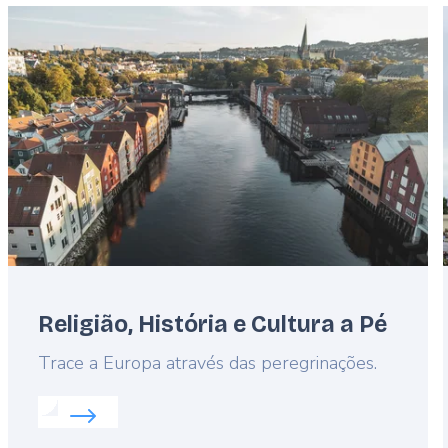
Featured
image
Religião, História e Cultura a Pé
Lead
Trace a Europa através das peregrinações.
Read more about:
Religião, História e Cultura a Pé