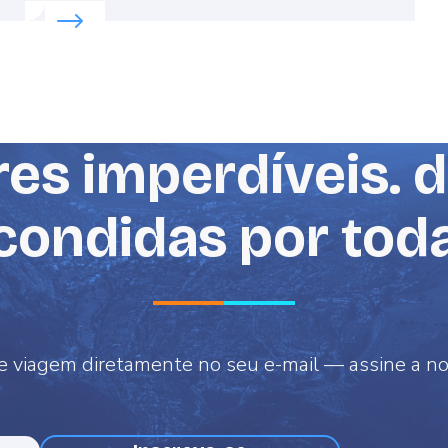
Read more about:
Patrimônio digno de comemoraçã
es imperdíveis. 
scondidas por tod
e viagem diretamente no seu e-mail — assine a n