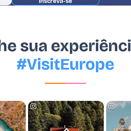
he sua experiênc
#VisitEurope