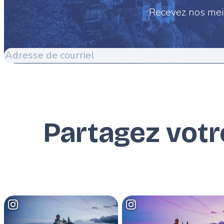
Recevez nos meil
Adresse
de
courriel
Partagez vot