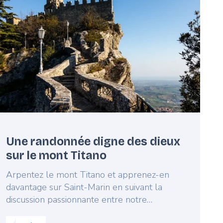
mage
Une randonnée digne des dieux
sur le mont Titano
Lead
Arpentez le mont Titano et apprenez-en
davantage sur Saint-Marin en suivant la
discussion passionnante entre notre
influenceuse Legianti et une ambassadrice du
Read more about:
Une randonnée digne des dieux sur 