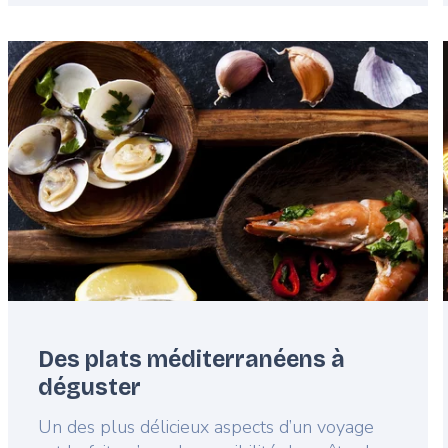
Featured
image
Des plats méditerranéens à
déguster
Lead
Un des plus délicieux aspects d’un voyage