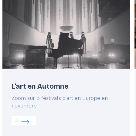
image
L’art en Automne
Lead
Zoom sur 5 festivals d’art en Europe en
novembre
Read more about:
L’art en Automne