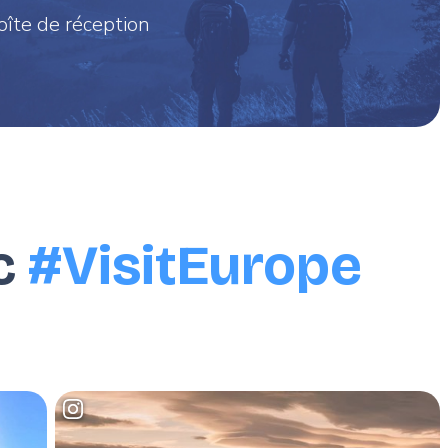
oîte de réception
c
#VisitEurope