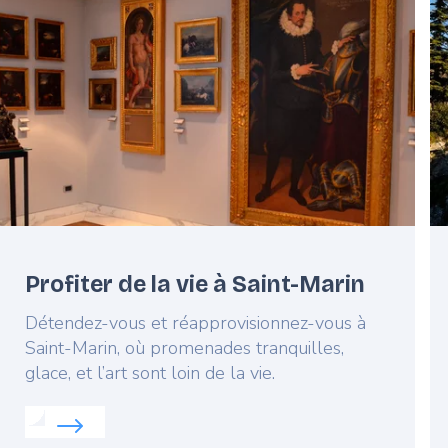
image
i
Profiter de la vie à Saint-Marin
Lead
Détendez-vous et réapprovisionnez-vous à
Saint-Marin, où promenades tranquilles,
glace, et l’art sont loin de la vie.
Read more about:
Profiter de la vie à Saint-Marin