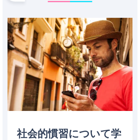
ア
イ
カ
ル
ベ
ル
プ
リ
パ
Featured
ス
ア
テ
image
山
半
ィ
脈
島
ア
山
脈
社会的慣習について学