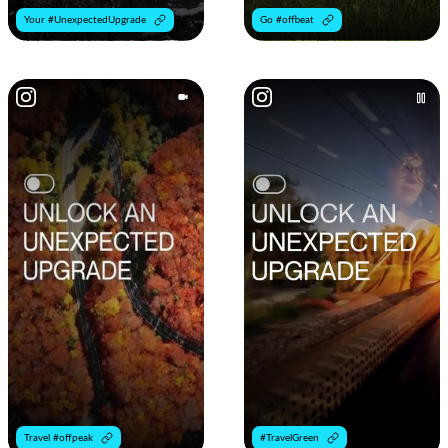
Your #UnexpectedUpgrade
Go #offbeat
Travel #offpeak
#TravelGreen