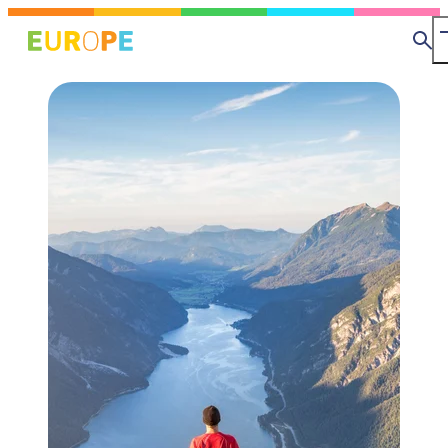
メ
イ
検
ン
索
コ
ン
テ
ン
ツ
に
移
動