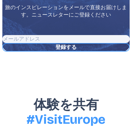
旅のインスピレーションをメールで直接お届けしま
す。ニュースレターにご登録ください
メ
ー
ル
ア
ド
レ
ス
体験を共有
#VisitEurope