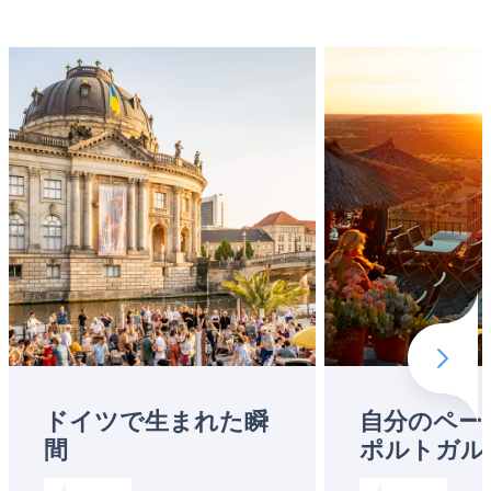
Next 
ドイツで生まれた瞬
自分のペー
間
ポルトガル
Read more about:
ドイツで生まれた瞬間
Read more abo