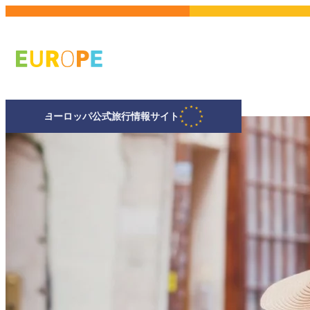
メ
イ
ン
コ
ン
テ
ヨーロッパ公式旅行情報サイト
ン
ツ
に
移
動