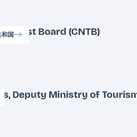
l Tourist Board (CNTB)
共和国
us, Deputy Ministry of Touris