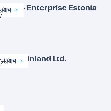
Board - Enterprise Estonia
共和国
/
siness Finland Ltd.
ド共和国
/