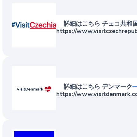
Visit Czechia
詳細はこちら チェコ共和
https://www.visitczechrepu
VisitDenmark
詳細はこちら デンマーク
https://www.visitdenmark.c