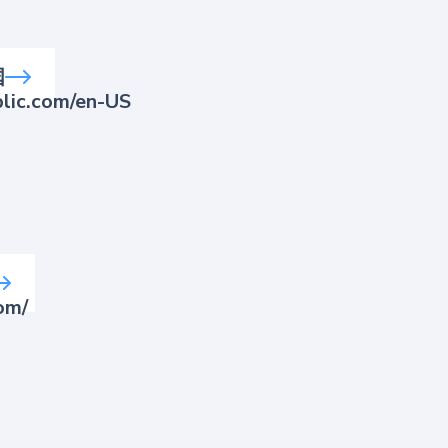
国
blic.com/en-US
om/