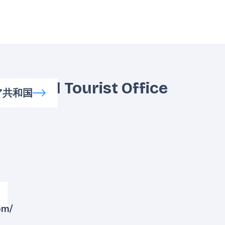
ational Tourist Office
ア共和国
om/