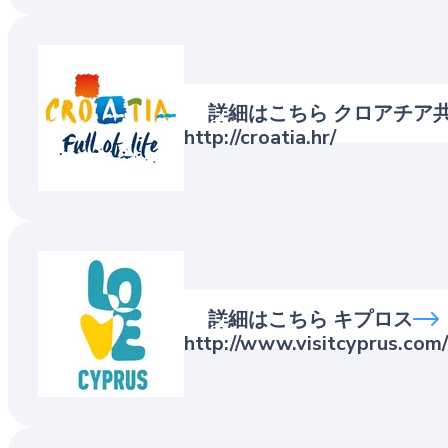
Croatian Nationa
詳細はこちら クロアチア
http://croatia.hr/
Republic of Cypr
詳細はこちら キプロス
http://www.visitcyprus.com/