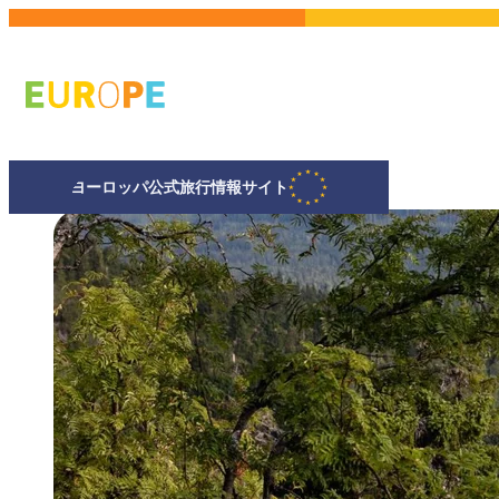
メ
イ
ン
コ
ン
テ
ヨーロッパ公式旅行情報サイト
ン
ツ
に
移
動