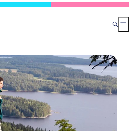
MapLibre
検
To
索
Ma
Me