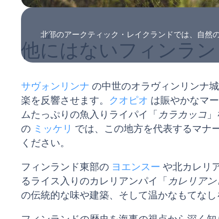
北部のアークティック・レイクランドでは、自然の生息地に暮
他にはないフィンラン
サヴォンリンナ
の中世のオラヴィンリンナ城
楽を反響させます。
クオピオ
は賑やかなマー
ムたっぷりの魚入りライパイ「
カラカッコ
」
の
ミッケリ
では、この地方を代表するマナ
ください。
フィンランド東部の
ヨエンスー
や北カレリ
るライス入りのカレリアンパイ「
カレリアン
の伝統的な味や建築、そして温かなもてなし