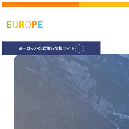
メ
イ
ン
コ
ン
テ
ヨーロッパ公式旅行情報サイト
ン
ツ
に
移
動