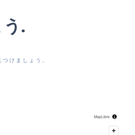
う.
見つけましょう。
MapLibre