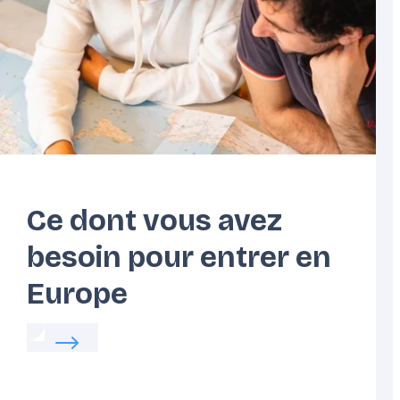
Côte
Europe
Atlantique
Centrale
Ce dont vous avez
besoin pour entrer en
Europe
 votre vie quotidienne en Europe
Read more about:
Ce dont vous avez besoin po