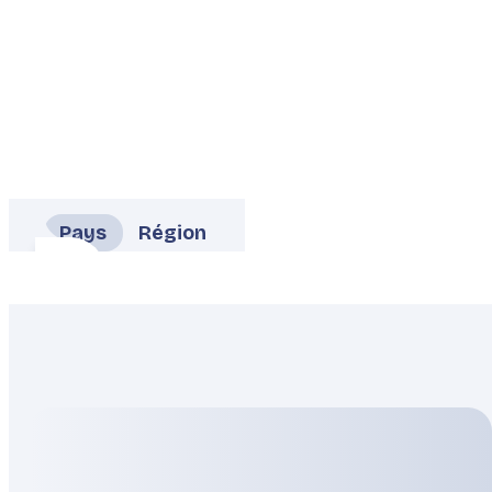
Pays
Région
Allemagne
Autriche