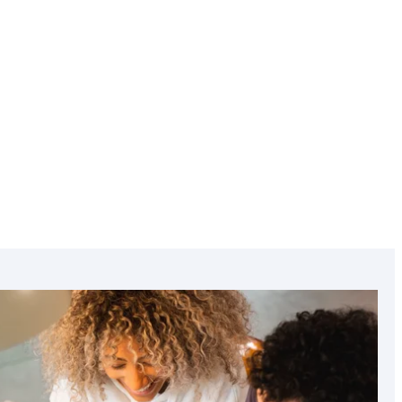
Chypre
Croatie
Featured
image