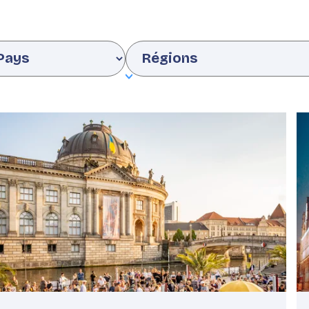
untry
Region
Featured
F
image
i