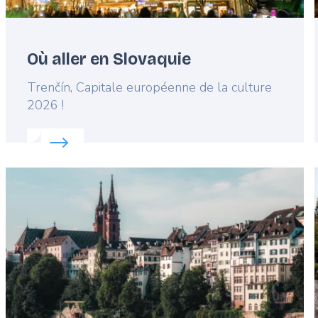
Où aller en Slovaquie
Lead
Trenčín, Capitale européenne de la culture
2026 !
Read more about:
Où aller en Slovaquie
Featured
image