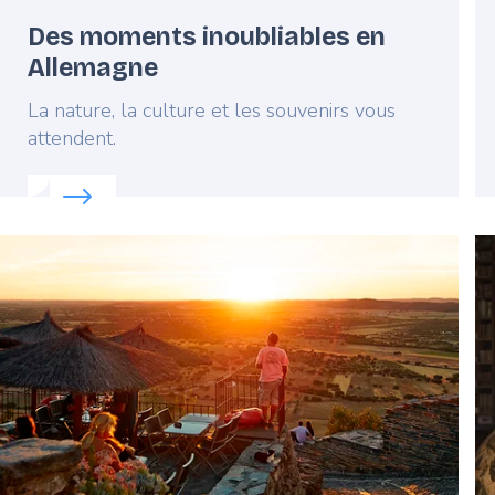
Des moments inoubliables en
Allemagne
Lead
La nature, la culture et les souvenirs vous
attendent.
 touristiques d'Europe
Read more about:
Des moments inoubliables en Al
Featured
F
image
i