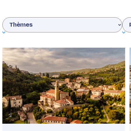
Interests
Co
Featured
image