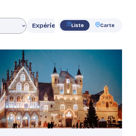
Liste
Carte
eatured
mage