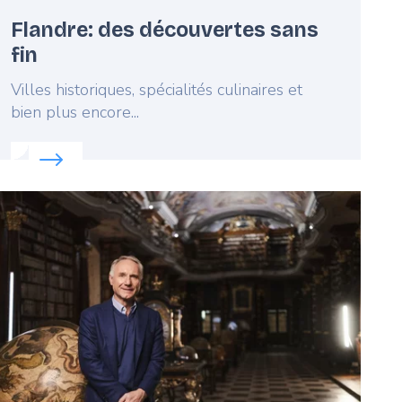
Flandre: des découvertes sans
fin
Lead
Villes historiques, spécialités culinaires et
bien plus encore...
lemagne
Read more about:
Flandre: des découvertes sans fin
eatured
mage