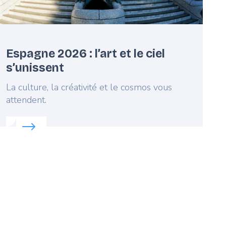
Espagne 2026 : l’art et le ciel
s’unissent
Lead
La culture, la créativité et le cosmos vous
attendent.
Read more about:
Espagne 2026 : l’art et le ciel s’unis