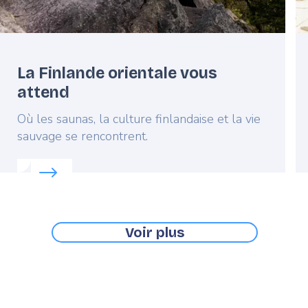
La Finlande orientale vous
attend
Lead
Où les saunas, la culture finlandaise et la vie
sauvage se rencontrent.
Read more about:
La Finlande orientale vous attend
Voir plus