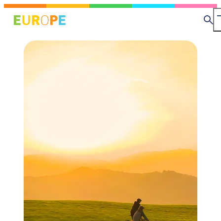
メ
MapLibre
イ
検
ン
索
コ
ン
テ
ン
ツ
に
移
動