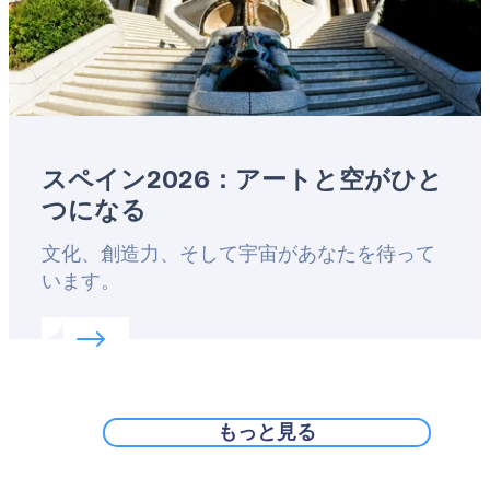
スペイン2026：アートと空がひと
つになる
Lead
文化、創造力、そして宇宙があなたを待って
います。
Read more about:
スペイン2026：アートと空が
もっと見る