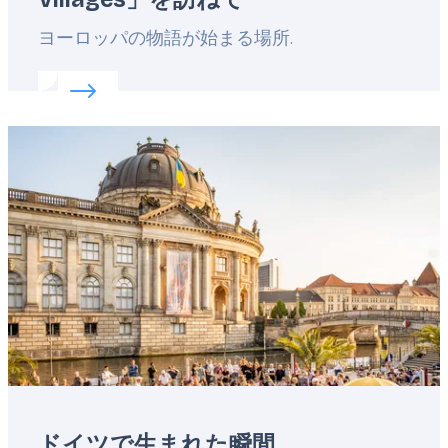
Lead
ヨーロッパの物語が始まる場所.
Read more about:
ヨーロッパの「Best Tourism Vi
Featured
image
ドイツで生まれた瞬間