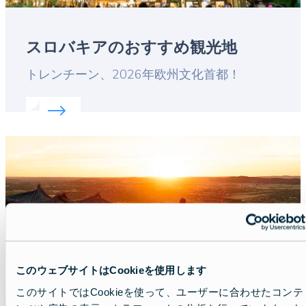
スロバキアのおすすめ観光地
Lead
トレンチーン、2026年欧州文化首都！
Read more about:
スロバキアのおすすめ観光地
Featured
image
このウェブサイトはCookieを使用します
このサイトではCookieを使って、ユーザーに合わせたコンテ