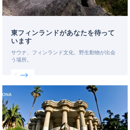
東フィンランドがあなたを待って
います
Lead
サウナ、フィンランド文化、野生動物が出会
う場所。
Read more about:
東フィンランドがあなたを待っ
Featured
image