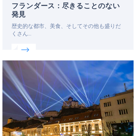
フランダース：尽きることのない
発見
Lead
歴史的な都市、美食、そしてその他も盛りだ
くさん…
Read more about:
フランダース：尽きることのな
Featured
image