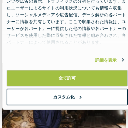
ンツや広告の表示、トラフィックの分析を行っています。ま
たユーザーによるサイトの利用状況についても情報を収集
し、ソーシャルメディアや広告配信、データ解析の各パート
自分のペースで巡るポルトガル
ナーに情報を共有しています。ここで収集された情報は、ユ
ーザーが各パートナーに提供した他の情報や各パートナーの
Lead
2026年の旅のすべての瞬間を味わいましょ
サービスを使用した際に収集された情報と組み合わされ、各
う。
パートナーによって使用されることがあります。
Read more about:
自分のペースで巡るポルトガル
詳細を表示
Featured
image
全て許可
カスタム化