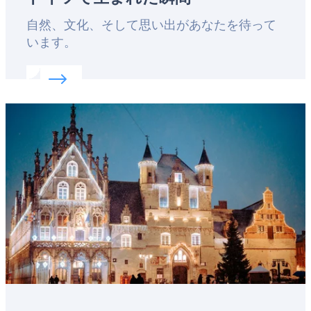
Lead
自然、文化、そして思い出があなたを待って
います。
Read more about:
ドイツで生まれた瞬間
Featured
image