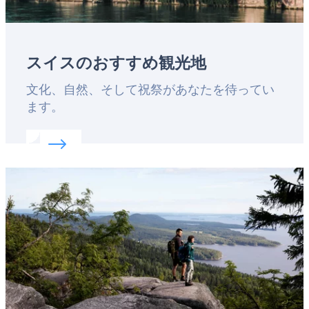
スイスのおすすめ観光地
Lead
文化、自然、そして祝祭があなたを待ってい
ます。
Read more about:
スイスのおすすめ観光地
Featured
image