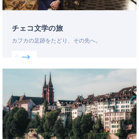
チェコ文学の旅
Lead
カフカの足跡をたどり、その先へ。
Read more about:
チェコ文学の旅
Featured
image