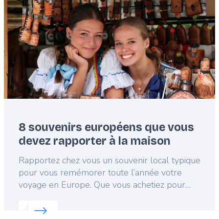
8 souvenirs européens que vous
devez rapporter à la maison
Lead
Rapportez chez vous un souvenir local typique
pour vous remémorer toute l’année votre
voyage en Europe. Que vous achetiez pour
vous-même ou pour un proche, chaque pays
Read more about:
8 souvenirs européens que vous 
d’Europe a son souvenir que vous devez