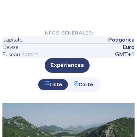
INFOS GÉNÉRALES:
Capitale:
Podgorica
Devise:
Euro
Fuseau horaire:
GMT+1
Type
Expériences
Liste
Carte
Featured
image