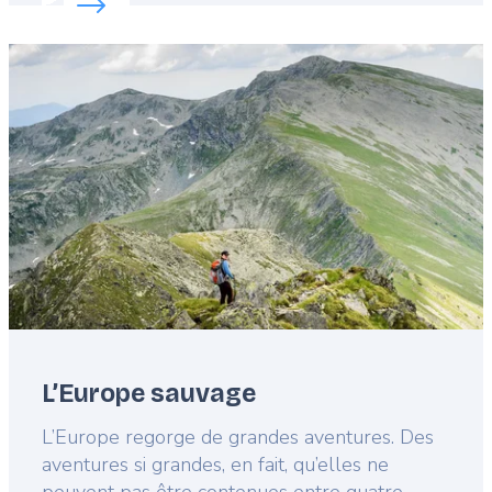
Featured
image
L’Europe sauvage
Lead
L’Europe regorge de grandes aventures. Des
aventures si grandes, en fait, qu’elles ne
peuvent pas être contenues entre quatre