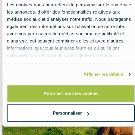
Les cookies nous permettent de personnaliser le contenu et
Découvrir deux sites secrets de
les annonces, d'offrir des fonctionnalités relatives aux
l’UNESCO
médias sociaux et d'analyser notre trafic. Nous partageons
également des informations sur l'utilisation de notre site
Lead
Explorez les sites européens de l'UNESCO
avec nos partenaires de médias sociaux, de publicité et
pour vous rapprocher du passé de la manière
d'analyse, qui peuvent combiner celles-ci avec d'autres
la plus tangible et la plus remarquable qui
informations que vous leur avez fournies ou qu'ils ont
soit.
collectées lors de votre utilisation de leurs services.
Read more about:
Découvrir deux sites secrets de
Afficher les détails
Featured
image
Autoriser tous les cookies
Personnaliser