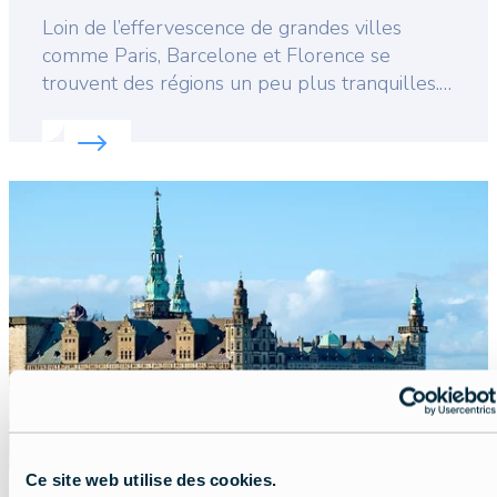
Lead
Loin de l’effervescence de grandes villes
comme Paris, Barcelone et Florence se
trouvent des régions un peu plus tranquilles.
Des endroits où vous pouvez vous dégourdir
Read more about:
Explorer les merveilles rurales 
les jambes et respirer l’air le plus frais
d’Europe : les campagnes et les fermes
Featured
européennes.
image
Ce site web utilise des cookies.