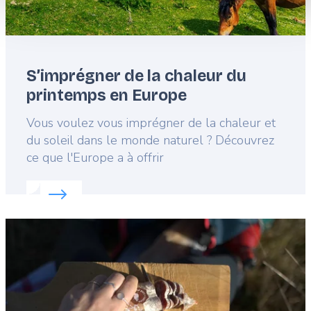
S’imprégner de la chaleur du
printemps en Europe
Lead
Vous voulez vous imprégner de la chaleur et
du soleil dans le monde naturel ? Découvrez
ce que l'Europe a à offrir
Read more about:
S’imprégner de la chaleur du p
Featured
image