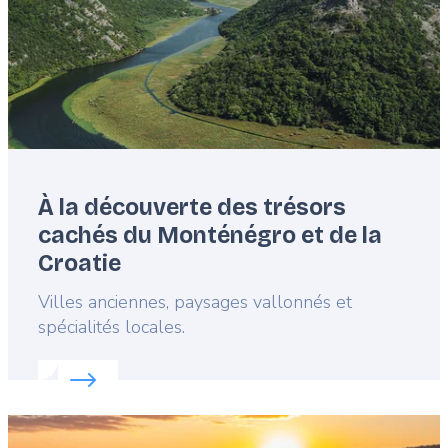
À la découverte des trésors
cachés du Monténégro et de la
Croatie
Lead
Villes anciennes, paysages vallonnés et
spécialités locales.
Read more about:
À la découverte des trésors cac
Featured