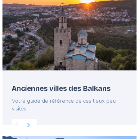
image
Anciennes villes des Balkans
Lead
Votre guide de référence de ces lieux peu
visités
Read more about:
Anciennes villes des Balkans