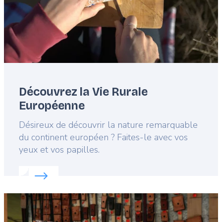
Découvrez la Vie Rurale
Européenne
Lead
Désireux de découvrir la nature remarquable
du continent européen ? Faites-le avec vos
yeux et vos papilles.
Read more about:
Découvrez la Vie Rurale Europé
Featured
image