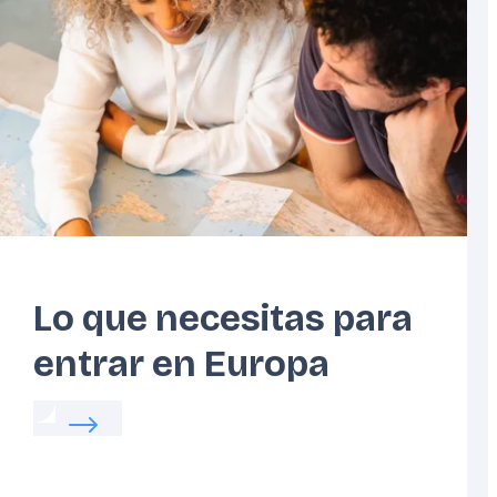
Costa
Estados
Atlántica
Bálticos
Lo que necesitas para
entrar en Europa
Read more about:
Lo que necesitas para entrar
ida diaria en Europa