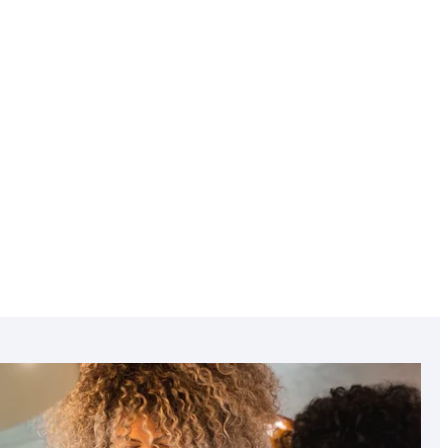
Chequia
Chipre
Featured
image