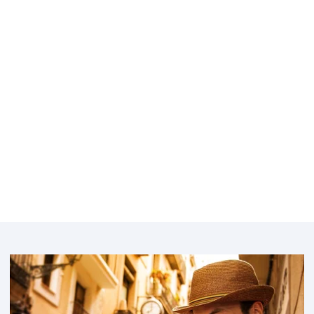
Bélgica
Bulgaria
Featured
image