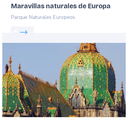
Maravillas naturales de Europa
Lead
Parque Naturales Europeos.
Read more about:
Maravillas naturales de Europa
Featured
image