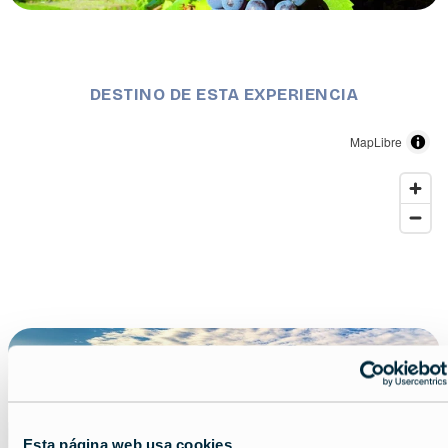
Description
Uvas de un jardín
DESTINO DE ESTA EXPERIENCIA
MapLibre
Bulgaria
Esta página web usa cookies