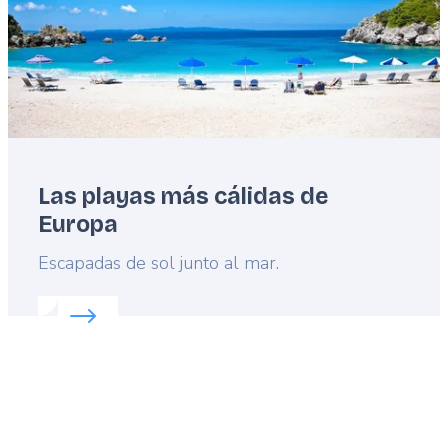
Las playas más cálidas de
Europa
Lead
Escapadas de sol junto al mar.
Read more about:
Las playas más cálidas de Europ