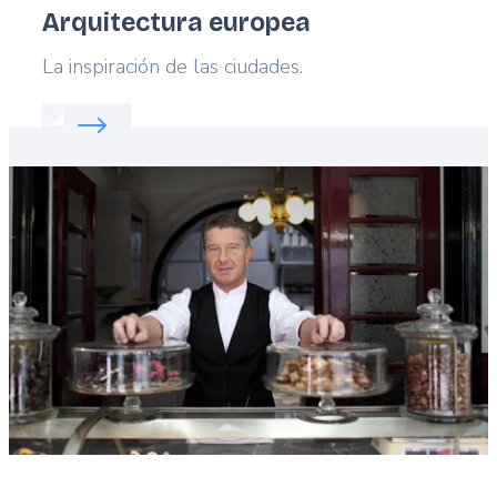
Arquitectura europea
Lead
La inspiración de las ciudades.
Read more about:
Arquitectura europea
Featured
image