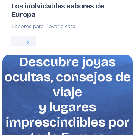
Los inolvidables sabores de
Europa
Lead
Sabores para llevar a casa.
Read more about:
Los inolvidables sabores de Eur
Descubre joyas
ocultas, consejos de
viaje
y lugares
imprescindibles por