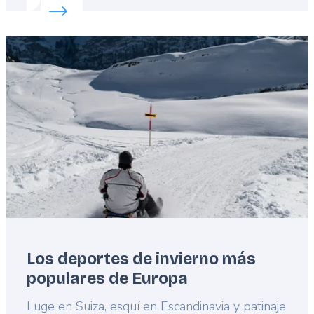
Read more about:
Cinco experiencias únicas para r
Featured
image
Los deportes de invierno más
populares de Europa
Lead
Luge en Suiza, esquí en Escandinavia y patinaje