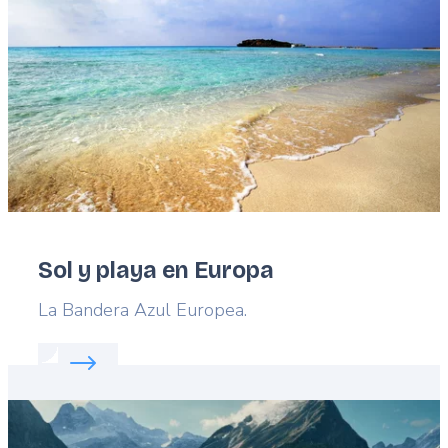
Sol y playa en Europa
Lead
La Bandera Azul Europea.
Read more about:
Sol y playa en Europa
Featured
image