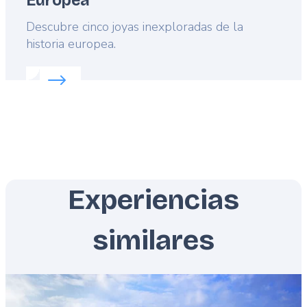
Europea
Lead
Descubre cinco joyas inexploradas de la
historia europea.
Read more about:
Joyas inexploradas de la Histori
Experiencias
similares
Featured
image