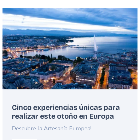
Featured
image
Cinco experiencias únicas para
realizar este otoño en Europa
Lead
Descubre la Artesanía Europea!