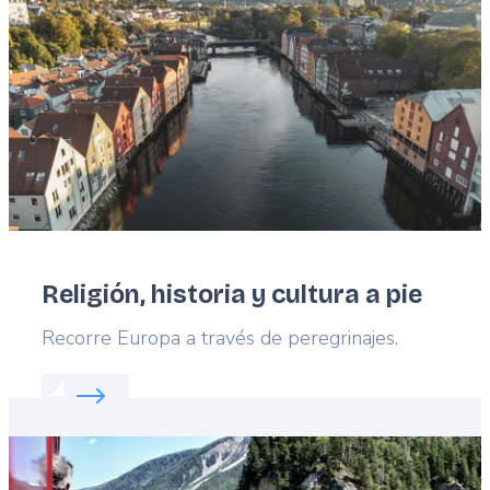
Religión, historia y cultura a pie
Lead
Recorre Europa a través de peregrinajes.
Read more about:
Religión, historia y cultura a pie
Featured
image