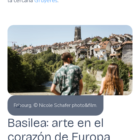
la cercana
Gruyères
.
Fribourg, © Nicole Schafer photo&film.
Basilea: arte en el
corazón de Europa