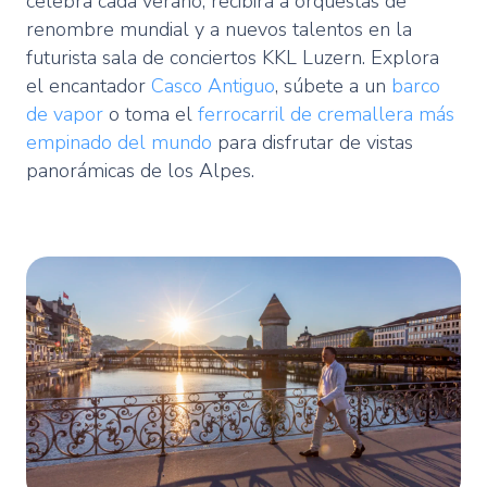
celebra cada verano, recibirá a orquestas de
renombre mundial y a nuevos talentos en la
futurista sala de conciertos KKL Luzern. Explora
el encantador
Casco Antiguo
, súbete a un
barco
de vapor
o toma el
ferrocarril de cremallera más
empinado del mundo
para disfrutar de vistas
panorámicas de los Alpes.