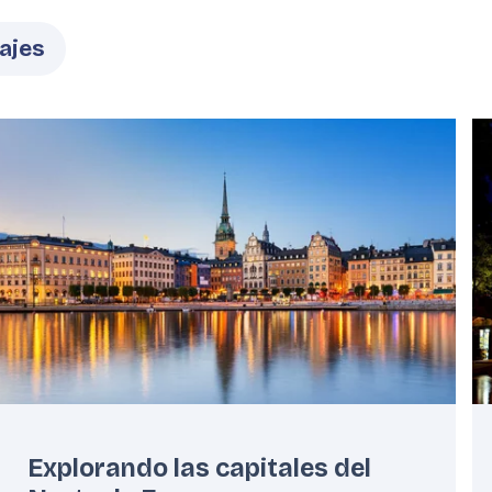
Featured
F
image
i
Explorando las capitales del