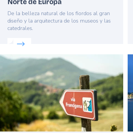
Norte de Europa
Lead
De la belleza natural de los fiordos al gran
diseño y la arquitectura de los museos y las
catedrales.
Read more about:
Explorando las capitales del Nort
Featured
F
image
i