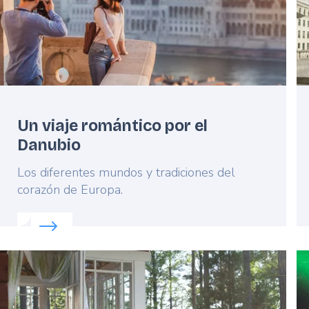
Un viaje romántico por el
Danubio
Lead
Los diferentes mundos y tradiciones del
corazón de Europa.
tal
Read more about:
Un viaje romántico por el Danubio
Featured
F
image
i