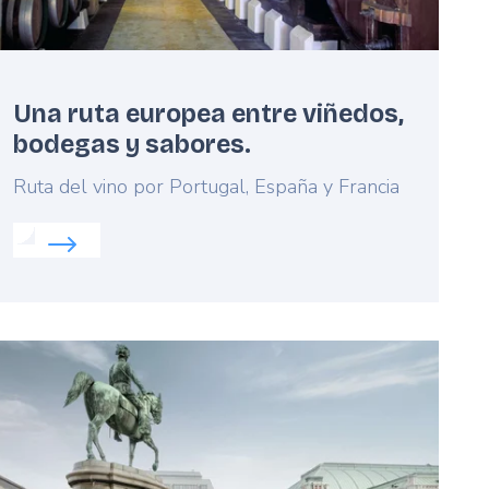
Una ruta europea entre viñedos,
bodegas y sabores.
Lead
Ruta del vino por Portugal, España y Francia
Read more about:
Una ruta europea entre viñedos, bo
os de Europa occidental
eatured
mage