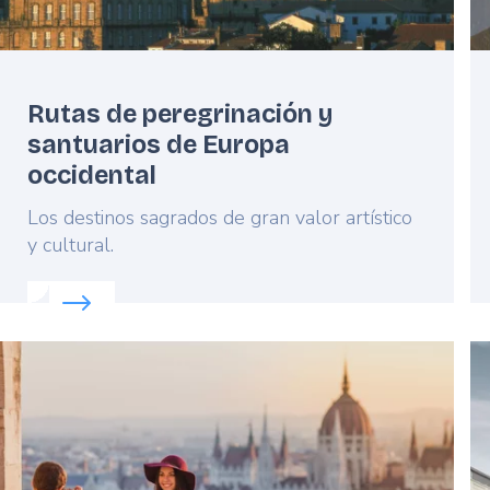
Rutas de peregrinación y
santuarios de Europa
occidental
Lead
Los destinos sagrados de gran valor artístico
y cultural.
 del Norte
Read more about:
Rutas de peregrinación y santuari
Featured
F
image
i