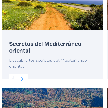
Secretos del Mediterráneo
oriental
Lead
Descubre los secretos del Mediterráneo
oriental
Read more about:
Secretos del Mediterráneo orien
Featured
image