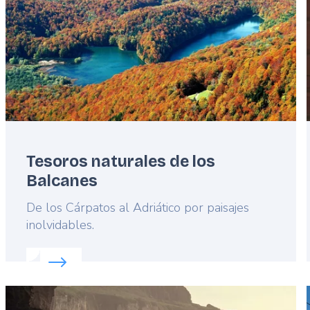
Tesoros naturales de los
Balcanes
Lead
De los Cárpatos al Adriático por paisajes
inolvidables.
Read more about:
Tesoros naturales de los Balcan
Featured