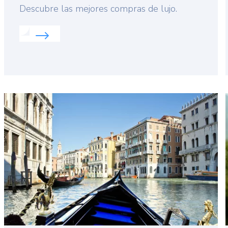
Lead
Descubre las mejores compras de lujo.
Read more about:
Compras de lujo por Europa
Featured
image