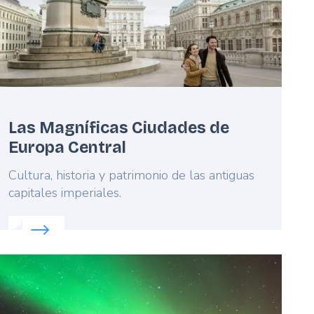
Las Magníficas Ciudades de
Europa Central
Lead
Cultura, historia y patrimonio de las antiguas
capitales imperiales.
Read more about:
Las Magníficas Ciudades de Europa 
eatured
mage