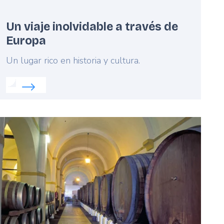
Un viaje inolvidable a través de
Europa
Lead
Un lugar rico en historia y cultura.
Read more about:
Un viaje inolvidable a través de Eur
eatured
mage