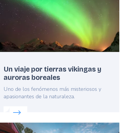
Un viaje por tierras vikingas y
auroras boreales
Lead
Uno de los fenómenos más misteriosos y
apasionantes de la naturaleza.
a
Read more about:
Un viaje por tierras vikingas y auror
eatured