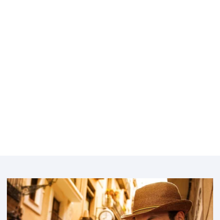
Bélgica
Bulgaria
Featured
image