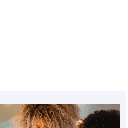
Chequia
Chipre
Featured
image