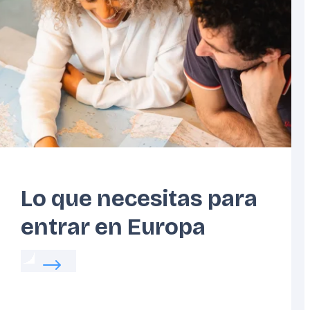
Costa
Estados
Atlántica
Bálticos
Lo que necesitas para
entrar en Europa
Read more about:
Lo que necesitas para entrar
ida diaria en Europa