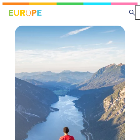
メ
イ
検
ン
索
コ
ン
テ
ン
ツ
に
移
動