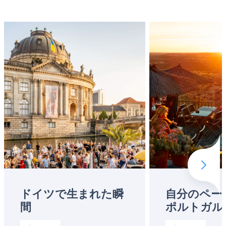
Next 
ドイツで生まれた瞬
自分のペー
間
ポルトガル
Read more about:
ドイツで生まれた瞬間
Read more abo