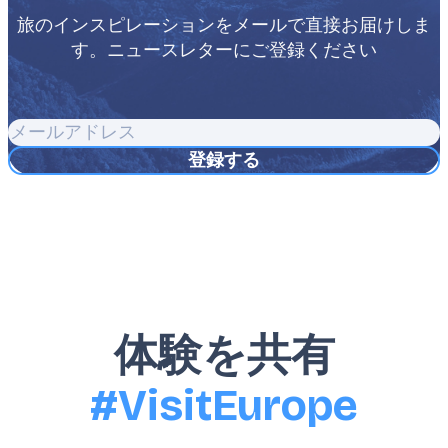
旅のインスピレーションをメールで直接お届けしま
す。ニュースレターにご登録ください
メ
ー
ル
ア
ド
レ
ス
体験を共有
#VisitEurope