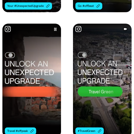
Your #UnexpectedUpgrade
Go #offbeat
Travel #offpeak
#TravelGreen