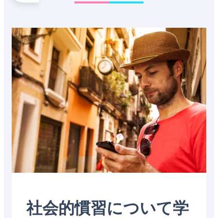
ア
イ
カ
ル
ベ
ル
プ
リ
パ
Featured
ス
ア
テ
image
山
半
ィ
脈
島
ア
山
脈
社会的慣習について学