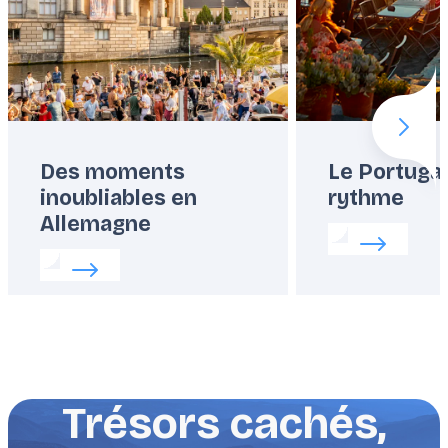
Next 
Des moments
Le Portugal
inoubliables en
rythme
Allemagne
Read more abo
Read more about:
Des moments inoubliables en 
Trésors cachés,