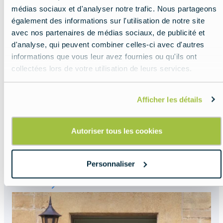
médias sociaux et d'analyser notre trafic. Nous partageons
également des informations sur l'utilisation de notre site
avec nos partenaires de médias sociaux, de publicité et
d'analyse, qui peuvent combiner celles-ci avec d'autres
informations que vous leur avez fournies ou qu'ils ont
collectées lors de votre utilisation de leurs services.
Afficher les détails
Tout savoir sur les
Autoriser tous les cookies
monnaies
européennes
Personnaliser
Read more about:
Tout savoir sur les monn
Featured
image