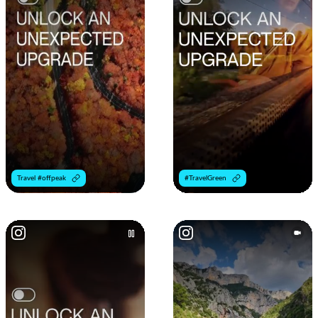
Travel #offpeak
#TravelGreen