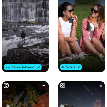
Your #UnexpectedUpgrade
Go #offbeat