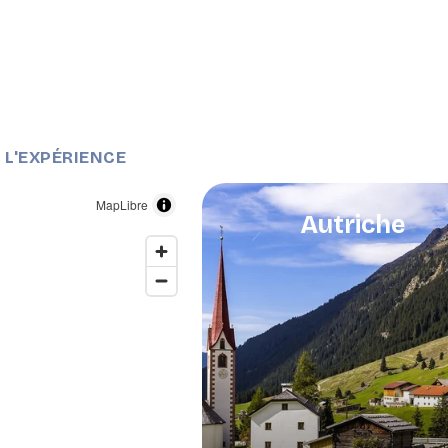
E L'EXPÉRIENCE
MapLibre
Autriche