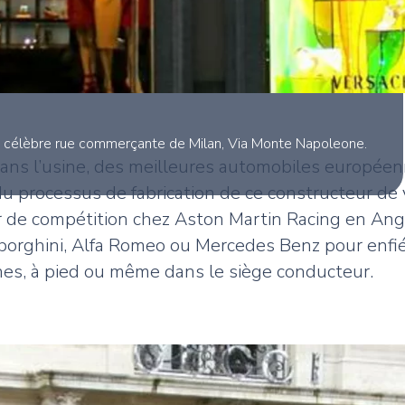
a célèbre rue commerçante de Milan, Via Monte Napoleone.
ans l’usine, des meilleures automobiles européen
u processus de fabrication de ce constructeur de 
r de compétition chez Aston Martin Racing en Angle
mborghini, Alfa Romeo ou Mercedes Benz pour enfié
nes, à pied ou même dans le siège conducteur.