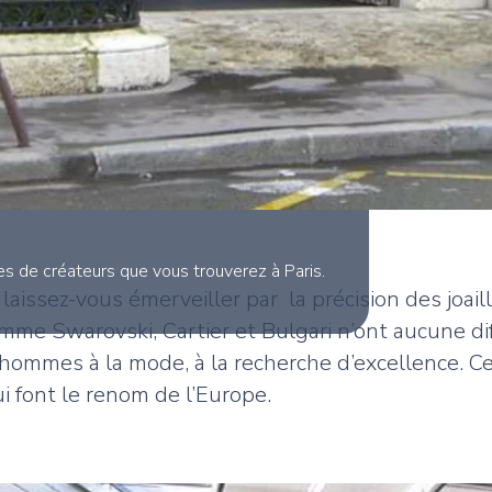
s de créateurs que vous trouverez à Paris.
laissez-vous émerveiller par la précision des joaill
 Swarovski, Cartier et Bulgari n’ont aucune diffi
hommes à la mode, à la recherche d’excellence. Ce
i font le renom de l’Europe.