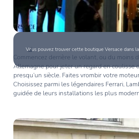
Vous pouvez trouver cette boutique Versace dans l
Commencez derrière le volant, ou du moins d
Allemagne pour jeter un regard en coulisse d
presqu’un siècle. Faites vrombir votre moteu
Choisissez parmi les légendaires Ferrari, La
guidée de leurs installations les plus moder