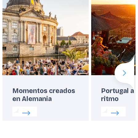
Next 
Momentos creados
Portugal a 
en Alemania
ritmo
Read more about:
Momentos creados en Alemania
Read more abo