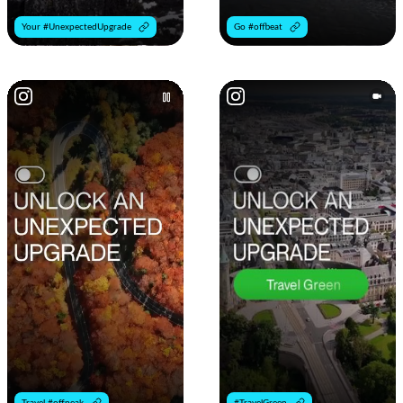
Your #UnexpectedUpgrade
Go #offbeat
Travel #offpeak
#TravelGreen