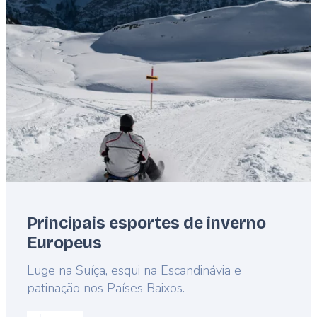
Featured
image
Principais esportes de inverno
Europeus
Lead
Luge na Suíça, esqui na Escandinávia e
patinação nos Países Baixos.