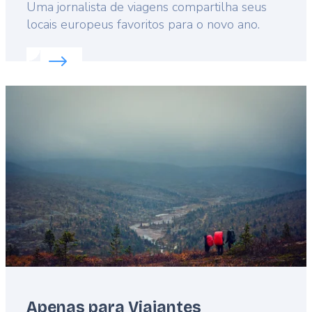
Lead
Uma jornalista de viagens compartilha seus
locais europeus favoritos para o novo ano.
Read more about:
10 experiências imperdíveis na 
Featured
image
Apenas para Viajantes