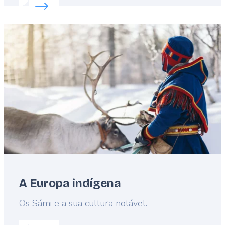
Read more about:
Principais esportes de inverno E
Featured
image
A Europa indígena
Lead
Os Sámi e a sua cultura notável.