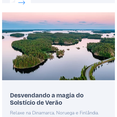
Read more about:
A Europa indígena
Featured
image
Desvendando a magia do
Solstício de Verão
Lead
Relaxe na Dinamarca, Noruega e Finlândia.