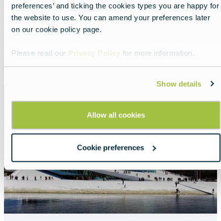
preferences’ and ticking the cookies types you are happy for
the website to use. You can amend your preferences later
Religião, História e Cultura a Pé
on our cookie policy page.
Lead
Trace a Europa através das peregrinações.
Please read our
Privacy Policy
for more information.
Read more about:
Religião, História e Cultura a Pé
Show details
Featured
image
Allow all cookies
Cookie preferences