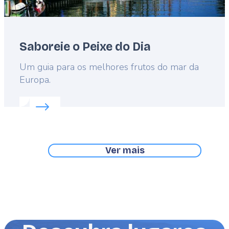
Saboreie o Peixe do Dia
Lead
Um guia para os melhores frutos do mar da
Europa.
Read more about:
Saboreie o Peixe do Dia
Ver mais