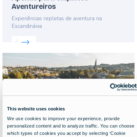
Aventureiros
Lead
Experiências repletas de aventura na
Escandinávia
Read more about:
Apenas para Viajantes Aventurei
Featured
image
This website uses cookies
We use cookies to improve your experience, provide
personalized content and to analyze traffic. You can choose
which types of cookies you accept by selecting ‘Cookie