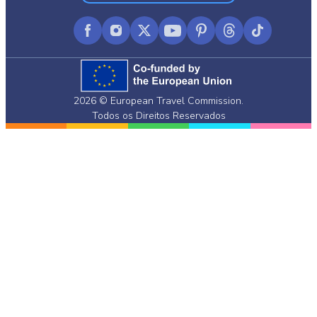
Facebook
Instagram
X
YouTube
Pinterest
Threads
TikTok
(formerly
Twitter)
2026 © European Travel Commission.
Todos os Direitos Reservados