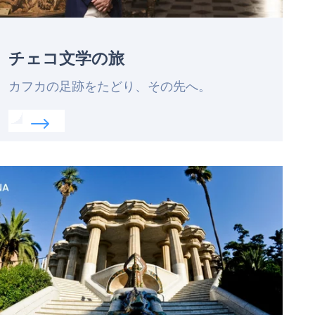
チェコ文学の旅
Lead
カフカの足跡をたどり、その先へ。
Read more about:
チェコ文学の旅
eatured
mage