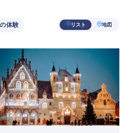
リスト
地図
eatured
mage