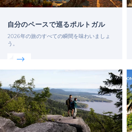
自分のペースで巡るポルトガル
Lead
2026年の旅のすべての瞬間を味わいましょ
う。
Read more about:
自分のペースで巡るポルトガル
Featured
F
image
i