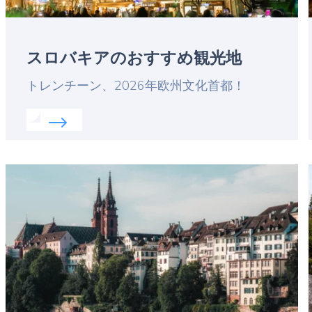
スロバキアのおすすめ観光地
Lead
トレンチーン、2026年欧州文化首都！
Read more about:
スロバキアのおすすめ観光地
Featured
image