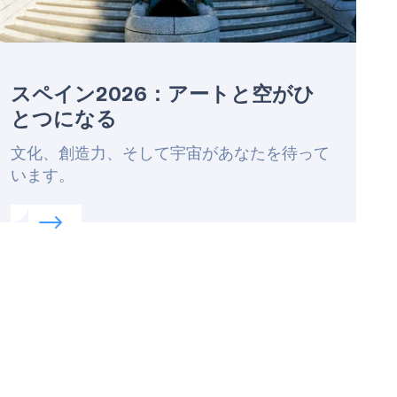
スペイン2026：アートと空がひ
とつになる
Lead
文化、創造力、そして宇宙があなたを待って
います。
います
Read more about:
スペイン2026：アートと空がひと