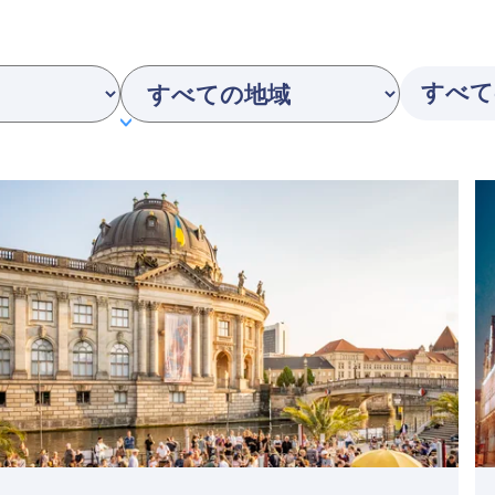
Region
Featured
F
image
i