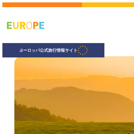
メ
イ
ン
コ
ン
テ
ヨーロッパ公式旅行情報サイト
ン
ツ
に
移
動