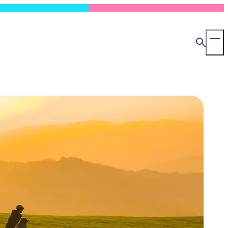
MapLibre
検
To
索
Ma
Me