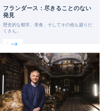
フランダース：尽きることのない
発見
Lead
歴史的な都市、美食、そしてその他も盛りだ
くさん…
Read more about:
フランダース：尽きることのない発
eatured
mage