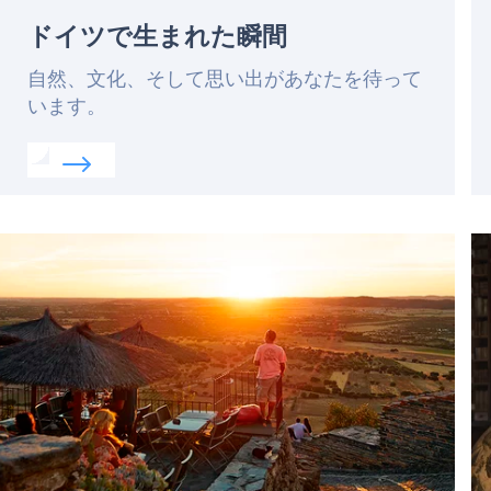
ドイツで生まれた瞬間
Lead
自然、文化、そして思い出があなたを待って
います。
Read more about:
ドイツで生まれた瞬間
llages」を訪ねて
Featured
F
image
i