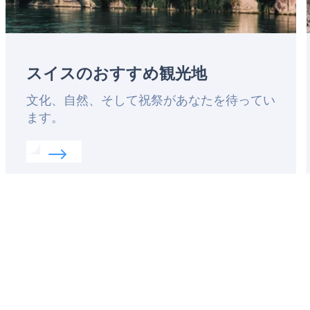
スイスのおすすめ観光地
Lead
文化、自然、そして祝祭があなたを待ってい
ます。
Read more about:
スイスのおすすめ観光地