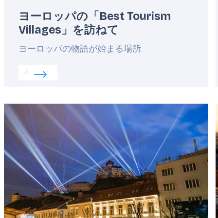
ヨーロッパの「Best Tourism
Villages」を訪ねて
Lead
ヨーロッパの物語が始まる場所.
Read more about:
ヨーロッパの「Best Tourism Vi
Featured
image