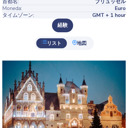
首都名:
ブリュッセル
Moneda:
Euro
タイムゾーン:
GMT + 1 hour
Type
経験
リスト
地図
Featured
image