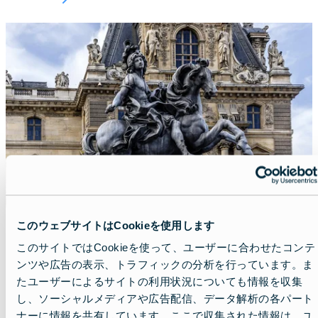
Featured
image
このウェブサイトはCookieを使用します
ヨーロッパ - 千の異なる物語
このサイトではCookieを使って、ユーザーに合わせたコンテ
ンツや広告の表示、トラフィックの分析を行っています。ま
Lead
ヨーロッパには、想像しうるすべてのテーマ
たユーザーによるサイトの利用状況についても情報を収集
の、魅力的な博物館の宝庫です。 北のヴァイ
し、ソーシャルメディアや広告配信、データ解析の各パート
キング、クロアチアの壊れてしまった人間関
ナーに情報を共有しています。ここで収集された情報は、ユ