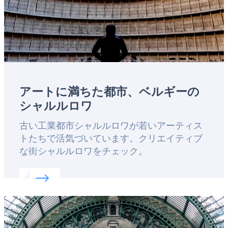
アートに満ちた都市、ベルギーの
シャルルロワ
Lead
古い工業都市シャルルロワが若いアーティス
トたちで活気づいています。クリエイティブ
な街シャルルロワをチェック。
Read more about:
アートに満ちた都市、ベルギー
Featured
image