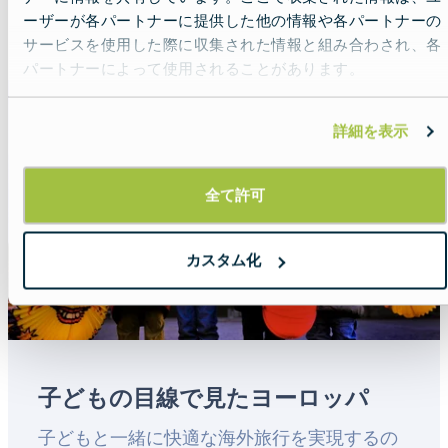
係の博物館から、ブラショブの吸血鬼まで。
ーザーが各パートナーに提供した他の情報や各パートナーの
Read more about:
ヨーロッパ - 千の異なる物語
ここではヨーロッパの独特な、そしてちょっ
サービスを使用した際に収集された情報と組み合わされ、各
と変わった博物館を覗いてみましょう。
パートナーによって使用されることがあります。
Featured
image
詳細を表示
全て許可
カスタム化
子どもの目線で見たヨーロッパ
Lead
子どもと一緒に快適な海外旅行を実現するの