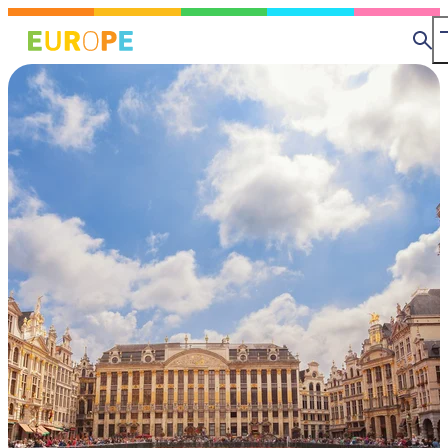
メ
MapLibre
イ
検
ン
索
コ
ン
テ
ン
ツ
に
移
動