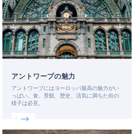
アントワープの魅力
Lead
アントワープにはヨーロッパ最高の魅力がい
っぱい。食、景観、歴史、活気に満ちた街の
様子は必見。
Read more about:
アントワープの魅力
Featured