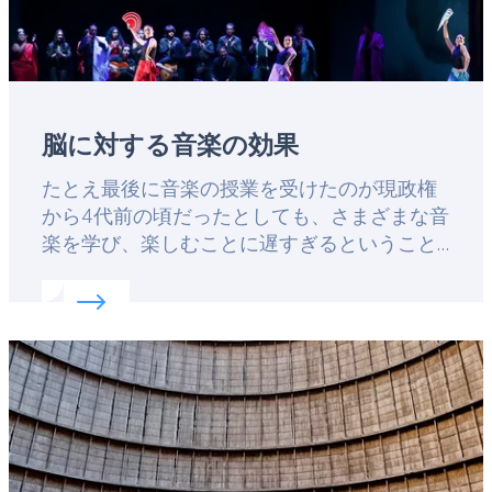
脳に対する音楽の効果
Lead
たとえ最後に音楽の授業を受けたのが現政権
から4代前の頃だったとしても、さまざまな音
楽を学び、楽しむことに遅すぎるということ
は決してありません。家族連れや大学生、生
Read more about:
脳に対する音楽の効果
涯学習者は、音楽を通じて文化的に豊かにな
る機会を求めて、ヨーロッパに集まってきま
Featured
す。
image