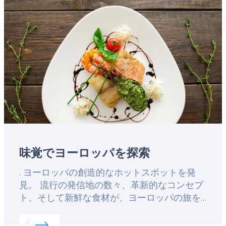
image
味覚でヨーロッパを探索
Lead
. ヨーロッパの創造的なホットスポットを発
見。 流行の発信地の数々、革新的なコンセプ
ト、そして新鮮な食材が、ヨーロッパの旅を
刺激します。
Read more about:
味覚でヨーロッパを探索