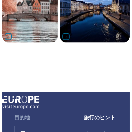
BCX0">足を延ばしてみてください</span>
</span><span class="TextRun
SCXW206144748 BCX0" data-
contrast="none"><span
class="NormalTextRun SCXW206144748
BCX0">。</span></span><span class="EOP
SCXW206144748 BCX0" data-ccp-props="
{"> </span>
Footer
目的地
Footer
旅行のヒント
First
Second