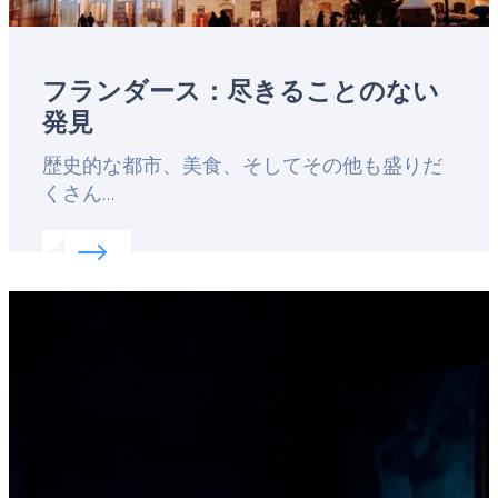
フランダース：尽きることのない
発見
Lead
歴史的な都市、美食、そしてその他も盛りだ
くさん…
Read more about:
フランダース：尽きることのな
Featured
image