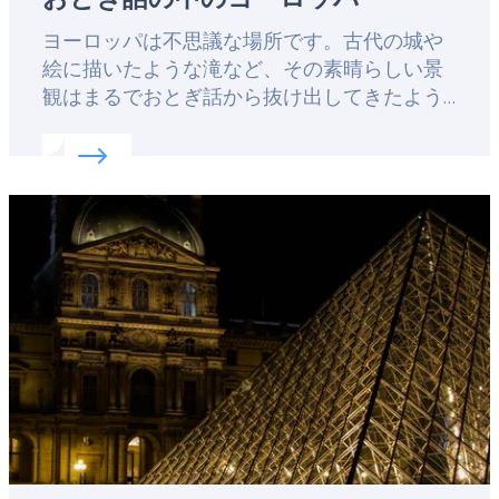
Lead
ヨーロッパは不思議な場所です。古代の城や
絵に描いたような滝など、その素晴らしい景
観はまるでおとぎ話から抜け出してきたよう
な世界観です。実際に、ヨーロッパの素晴ら
Read more about:
おとぎ話の中のヨーロッパ
しい文学作品の多くは、実在する場所からイ
ンスピレーションを得ています。昔話を実際
Featured
の景色と重ね合わせて、味わってみてはいか
image
がでしょう。