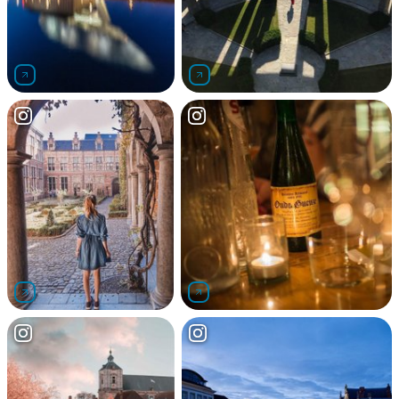
contrast="none"><span
class="NormalTextRun SCXW206144748
BCX0">ご</span></span><span
class="TextRun SCXW206144748 BCX0"
data-contrast="none"><span
class="NormalTextRun SCXW206144748
BCX0">紹介します</span></span><span
class="TextRun SCXW206144748 BCX0"
data-contrast="none"><span
class="NormalTextRun SCXW206144748
BCX0">。</span></span><span
class="TextRun SCXW206144748 BCX0"
data-contrast="none"><span
class="NormalTextRun SCXW206144748
BCX0">ぜひ</span></span><span
class="TextRun SCXW206144748 BCX0"
data-contrast="none"><span
class="NormalTextRun SCXW206144748