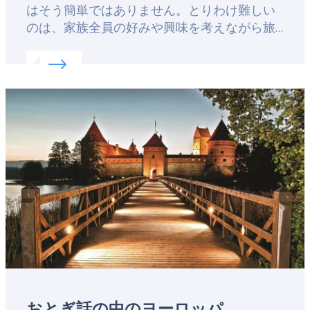
はそう簡単ではありません。とりわけ難しい
のは、家族全員の好みや興味を考えながら旅
行の計画を立てることでしょう。美術館や博
Read more about:
子どもの目線で見たヨーロッパ
物館を訪ねたり、ワイン・テイスティングを
したりしたくても、子どもがそのようなアク
Featured
ティビティに興味を持ってくれるとは限りま
image
せん。だからと言って、せっかくの旅行を子
ども中心の計画だけにする必要もありませ
ん。一日に一つは子ども中心のアクティビテ
ィを予定するのが、楽しい家族旅行の秘訣で
す。
おとぎ話の中のヨーロッパ