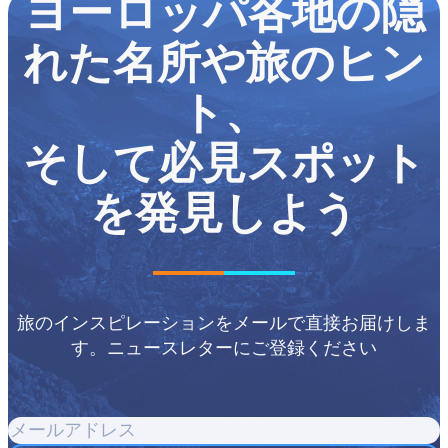
ヨーロッパ各地の隠
SCXW206144748 BCX0" data-
contrast="none"><span
れた名所や旅のヒン
class="NormalTextRun SCXW206144748
BCX0">、</span></span><span
ト、
class="TextRun SCXW206144748 BCX0"
data-contrast="none"><span
そして必見スポット
class="NormalTextRun SCXW206144748
BCX0">無料で公開されているものも</span>
を発見しよう
</span><span class="TextRun
SCXW206144748 BCX0" data-
contrast="none"><span
class="NormalTextRun SCXW206144748
BCX0">数</span></span><span
旅のインスピレーションをメールで直接お届けしま
class="TextRun SCXW206144748 BCX0"
す。ニュースレターにご登録ください
data-contrast="none"><span
class="NormalTextRun SCXW206144748
BCX0">多く</span></span><span
メ
class="TextRun SCXW206144748 BCX0"