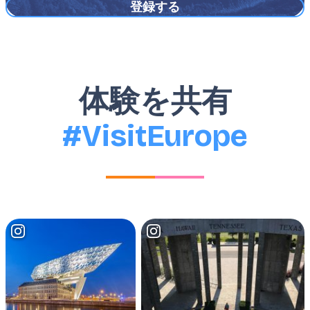
ー
data-contrast="none"><span
ル
class="NormalTextRun SCXW206144748
ア
BCX0">存在します。</span></span><span
ド
class="TextRun SCXW206144748 BCX0"
レ
data-contrast="none"><span
ス
体験を共有
class="NormalTextRun SCXW206144748
BCX0">ここでは無料で見学できる美術館
#VisitEurope
</span></span><span class="TextRun
SCXW206144748 BCX0" data-
contrast="none"><span
class="NormalTextRun SCXW206144748
BCX0">や博物館、</span></span><span
class="TextRun SCXW206144748 BCX0"
data-contrast="none"><span
class="NormalTextRun SCXW206144748
BCX0">アートギャラリーの一部を</span>
</span><span class="TextRun
SCXW206144748 BCX0" data-