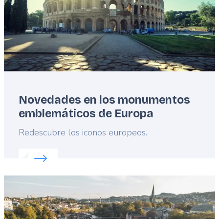
Novedades en los monumentos
emblemáticos de Europa
Lead
Redescubre los iconos europeos.
Read more about:
Novedades en los monumentos 
Featured
image