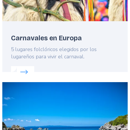
Carnavales en Europa
Lead
5 lugares folclóricos elegidos por los
lugareños para vivir el carnaval.
Read more about:
Carnavales en Europa
Featured
image