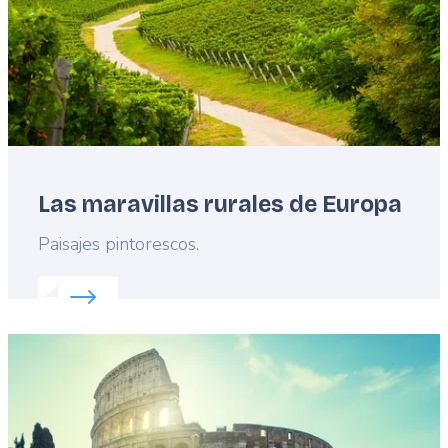
Las maravillas rurales de Europa
Lead
Paisajes pintorescos.
Read more about:
Las maravillas rurales de Europ
Featured
image