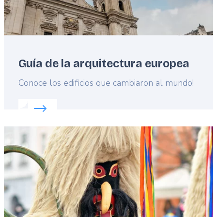
Guía de la arquitectura europea
Lead
Conoce los edificios que cambiaron al mundo!
Read more about:
Guía de la arquitectura europea
Featured
image