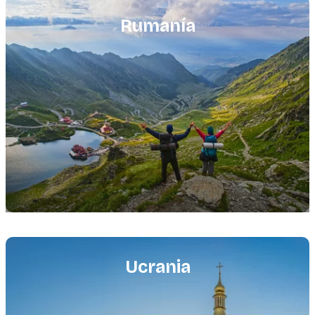
Featured
image
Rumanía
Featured
image
Ucrania