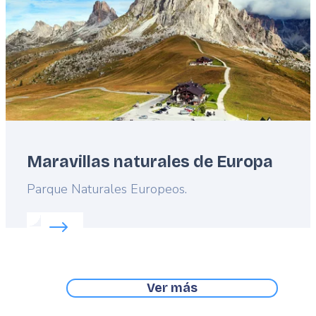
Maravillas naturales de Europa
Lead
Parque Naturales Europeos.
Read more about:
Maravillas naturales de Europa
Ver más