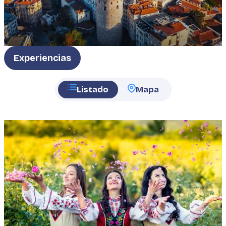
Type
Experiencias
Listado
Mapa
Featured
image