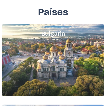
Países
Featured
image
Bulgaria