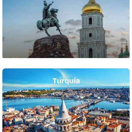
Featured
image
Turquía