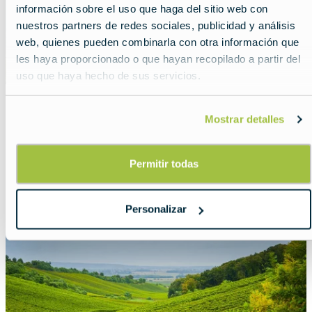
información sobre el uso que haga del sitio web con
nuestros partners de redes sociales, publicidad y análisis
web, quienes pueden combinarla con otra información que
les haya proporcionado o que hayan recopilado a partir del
uso que haya hecho de sus servicios.
Mostrar detalles
Rutas de senderismo por las
montañas de Europa
Permitir todas
Lead
Senderos entre montañas.
Read more about:
Rutas de senderismo por las mo
Personalizar
Featured
image