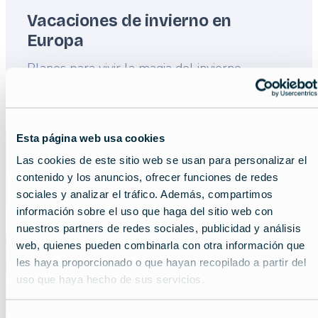
Vacaciones de invierno en
Europa
Lead
Planes para vivir la magia del invierno.
Read more about:
Vacaciones de invierno en Europ
Featured
Esta página web usa cookies
image
Las cookies de este sitio web se usan para personalizar el
contenido y los anuncios, ofrecer funciones de redes
sociales y analizar el tráfico. Además, compartimos
información sobre el uso que haga del sitio web con
nuestros partners de redes sociales, publicidad y análisis
web, quienes pueden combinarla con otra información que
les haya proporcionado o que hayan recopilado a partir del
uso que haya hecho de sus servicios.