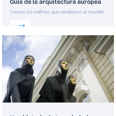
Guía de la arquitectura europea
Lead
Conoce los edificios que cambiaron al mundo!
Read more about:
Guía de la arquitectura europea
Featured
image