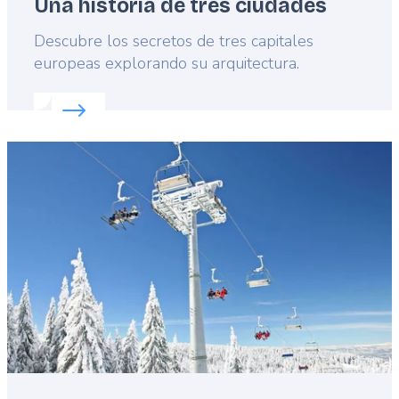
Una historia de tres ciudades
Lead
Descubre los secretos de tres capitales
europeas explorando su arquitectura.
Read more about:
Una historia de tres ciudades
Featured
image