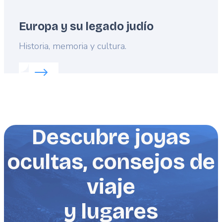
Europa y su legado judío
Lead
Historia, memoria y cultura.
Read more about:
Europa y su legado judío
Descubre joyas
ocultas, consejos de
viaje
y lugares