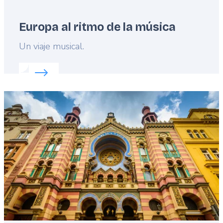
Europa al ritmo de la música
Lead
Un viaje musical.
Read more about:
Europa al ritmo de la música
Featured
image