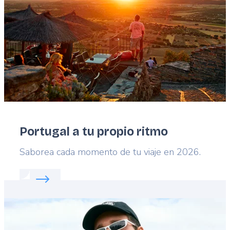
Portugal a tu propio ritmo
Lead
Saborea cada momento de tu viaje en 2026.
Read more about:
Portugal a tu propio ritmo
Featured
image