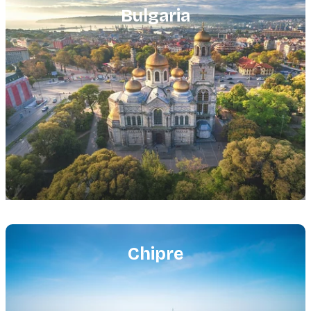
image
Bulgaria
Featured
image
Chipre