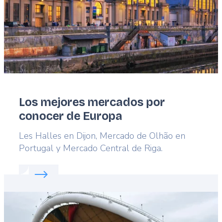
Los mejores mercados por
conocer de Europa
Lead
Les Halles en Dijon, Mercado de Olhão en
Portugal y Mercado Central de Riga.
Read more about:
Los mejores mercados por cono
Featured
image