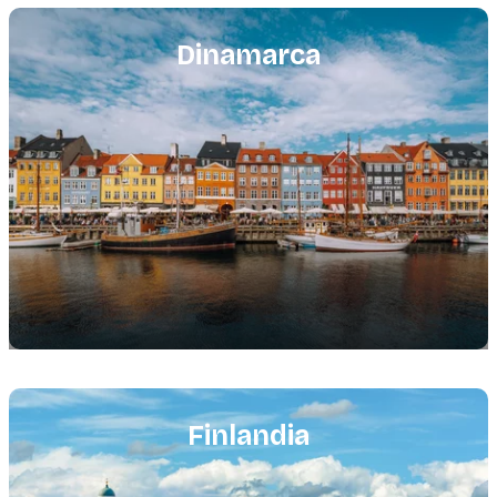
Featured
image
Dinamarca
Featured
image
Finlandia