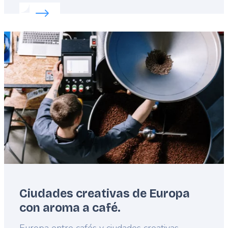
Read more about:
Guía de la arquitectura europea
Featured
image
Ciudades creativas de Europa
con aroma a café.
Lead
Europa entre cafés y ciudades creativas.