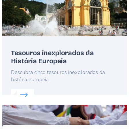
Tesouros inexplorados da
História Europeia
Lead
Descubra cinco tesouros inexplorados da
história europeia.
Read more about:
Tesouros inexplorados da Histór
Featured
image