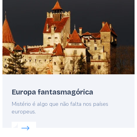
image
Europa fantasmagórica
Lead
Mistério é algo que não falta nos países
europeus.
Read more about:
Europa fantasmagórica