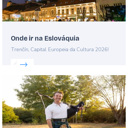
Onde ir na Eslováquia
Lead
Trenčín, Capital Europeia da Cultura 2026!
Read more about:
Onde ir na Eslováquia
Featured
image