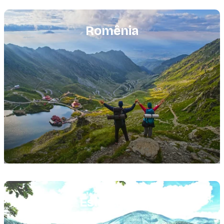
Featured
image
Romênia
Featured
image
Eslováquia