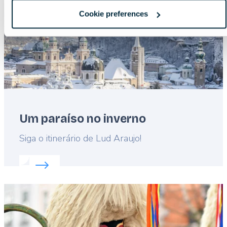
Cookie preferences
Um paraíso no inverno
Lead
Siga o itinerário de Lud Araujo!
Read more about:
Um paraíso no inverno
Featured
image