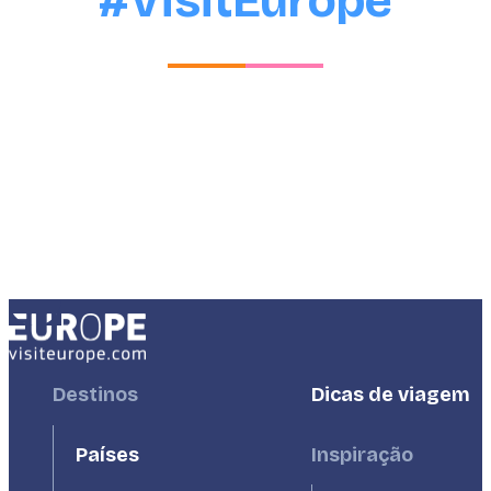
#VisitEurope
Footer
Destinos
Footer
Dicas de viagem
First
Second
Países
Inspiração