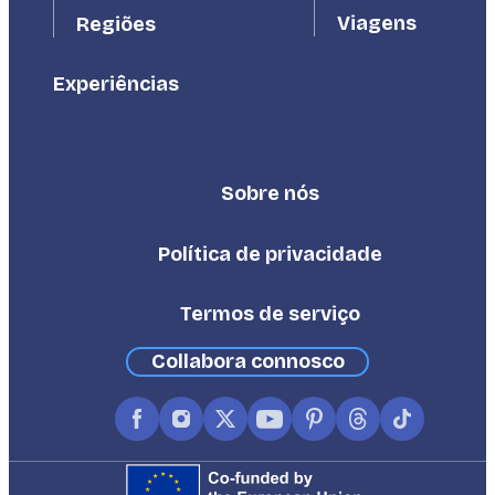
Viagens
Regiões
Experiências
Sobre nós
Footer
Third
Política de privacidade
Termos de serviço
Collabora connosco
Facebook
Instagram
X
YouTube
Pinterest
Threads
TikTok
(formerly
Twitter)