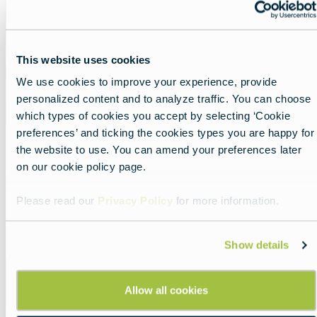
This website uses cookies
We use cookies to improve your experience, provide
personalized content and to analyze traffic. You can choose
which types of cookies you accept by selecting ‘Cookie
preferences’ and ticking the cookies types you are happy for
the website to use. You can amend your preferences later
Seu guia de danças eslavas
on our cookie policy page.
Lead
Minha viagem na Europa Central.
Please read our
Privacy Policy
for more information.
Read more about:
Seu guia de danças eslavas
Show details
Featured
image
Allow all cookies