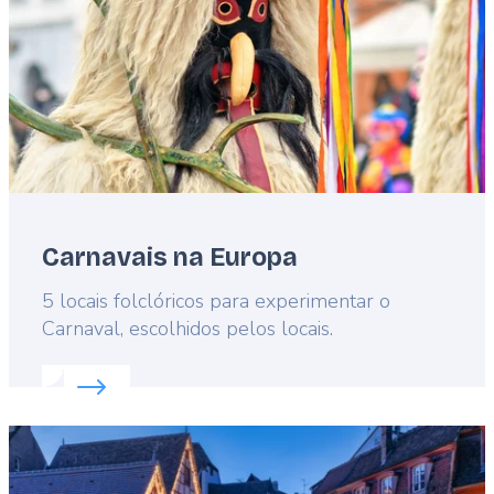
Carnavais na Europa
Lead
5 locais folclóricos para experimentar o
Carnaval, escolhidos pelos locais.
Read more about:
Carnavais na Europa
Featured
image