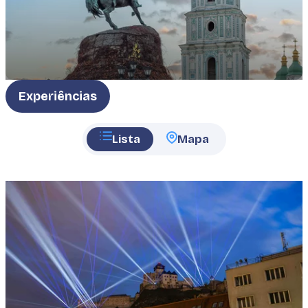
Type
Experiências
Lista
Mapa
Featured
image