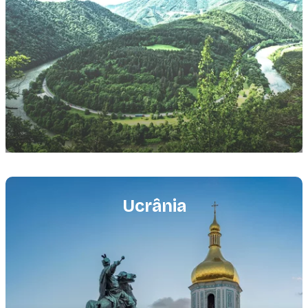
Featured
image
Ucrânia