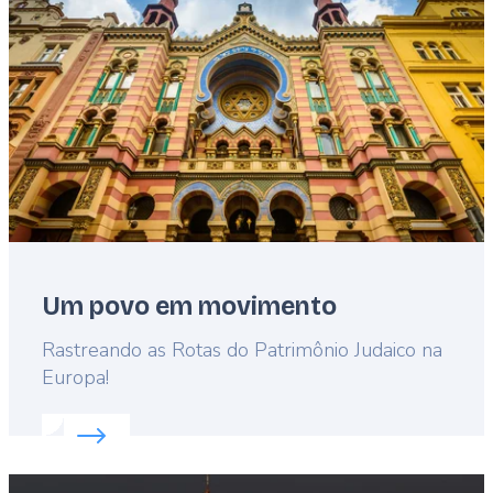
Um povo em movimento
Lead
Rastreando as Rotas do Patrimônio Judaico na
Europa!
Read more about:
Um povo em movimento
Featured