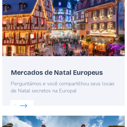
Mercados de Natal Europeus
Lead
Perguntámos e você compartilhou seus locais
de Natal secretos na Europa!
Read more about:
Mercados de Natal Europeus
Featured
image