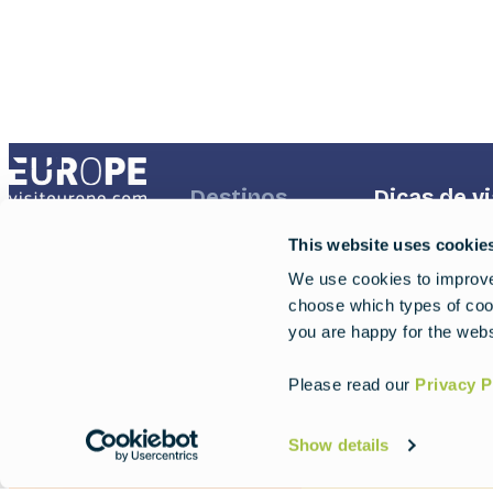
Footer
Destinos
Footer
Dicas de v
First
Second
This website uses cookie
Países
Inspiração
We use cookies to improve 
choose which types of cook
Viagens
Regiões
you are happy for the webs
Experiências
Please read our
Privacy P
Show details