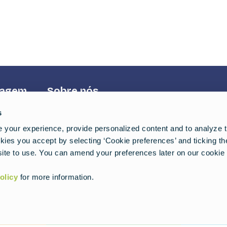
iagem
Footer
Sobre nós
Third
s
Política de privacidade
your experience, provide personalized content and to analyze tr
ies you accept by selecting ‘Cookie preferences’ and ticking t
Termos de serviço
ite to use. You can amend your preferences later on our cookie 
olicy
for more information.