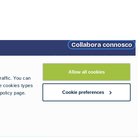
Collabora connosco
Facebook
Instagram
X
YouTube
Pinterest
Thread
Ti
Allow all cookies
(formerly
affic. You can
Twitter)
he cookies types
Cookie preferences
policy page.
2026 © European Travel Commission.
Todos os Direitos Reservados