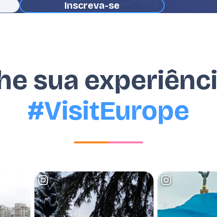
he sua experiênc
#VisitEurope