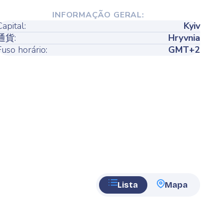
INFORMAÇÃO GERAL:
Capital:
Kyiv
通貨:
Hryvnia
Fuso horário:
GMT+2
Lista
Mapa