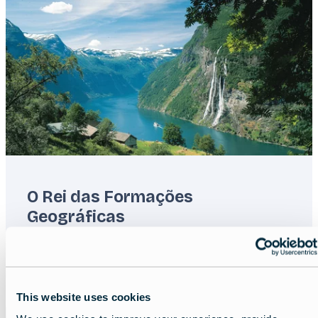
O Rei das Formações
Geográficas
Lead
Explorando os Grandes Fiordes da Europa.
Read more about:
O Rei das Formações Geográfica
This website uses cookies
Featured