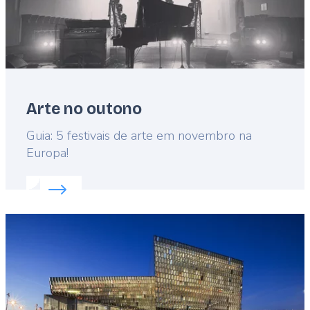
Arte no outono
Lead
Guia: 5 festivais de arte em novembro na
Europa!
Read more about:
Arte no outono
Featured
image