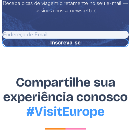
Receba dicas de viagem diretamente no seu e-mail —
assine a nossa newsletter
Endereço
de
Email
Compartilhe sua
experiência conosco
#VisitEurope