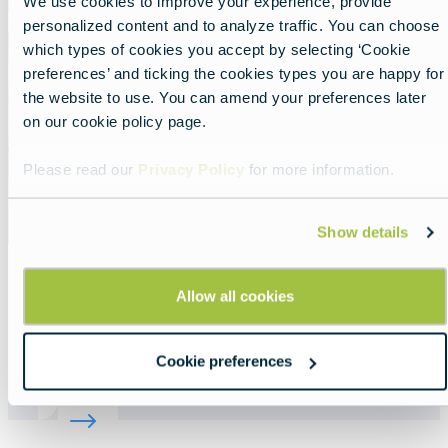
We use cookies to improve your experience, provide
image
personalized content and to analyze traffic. You can choose
which types of cookies you accept by selecting ‘Cookie
preferences’ and ticking the cookies types you are happy for
the website to use. You can amend your preferences later
on our cookie policy page.
Please read our
Privacy Policy
for more information.
Show details
Allow all cookies
Gastronomia da Europa
Lead
Os inúmeros sabores da Europa serão uma
Cookie preferences
das partes mais satisfatórias da sua viagem.
Read more about:
Gastronomia da Europa