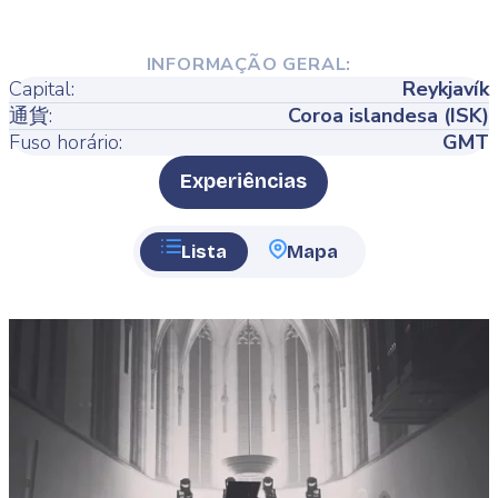
INFORMAÇÃO GERAL:
Capital:
Reykjavík
通貨:
Coroa islandesa (ISK)
Fuso horário:
GMT
Type
Experiências
Lista
Mapa
Featured
image