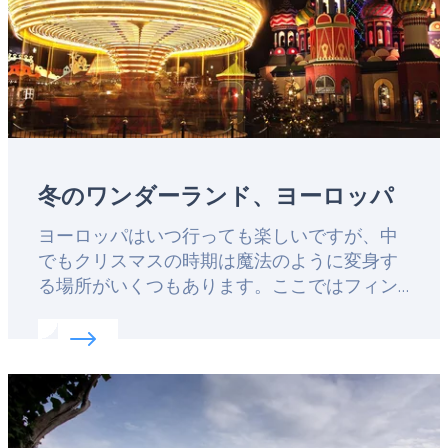
冬のワンダーランド、ヨーロッパ
Lead
ヨーロッパはいつ行っても楽しいですが、中
でもクリスマスの時期は魔法のように変身す
る場所がいくつもあります。ここではフィン
ランドからフランスまで、ヨーロッパの至る
Read more about:
冬のワンダーランド、ヨーロッ
ところにあるクリスマス・マーケットの魅力
についてご紹介します。ぜひ、12月にこれら
Featured
のクリスマス・マーケットを訪れてみてくだ
image
さい。