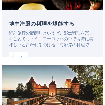
地中海風の料理を堪能する
Lead
海外旅行の醍醐味といえば、郷土料理を楽し
むことでしょう。ヨーロッパの中でも特に美
味しいと言われるのは地中海沿岸の料理で
す。西のスペインから出発して、東のトルコ
Read more about:
地中海風の料理を堪能する
まで地中海料理のハイライトをご案内しま
す。
Featured
image