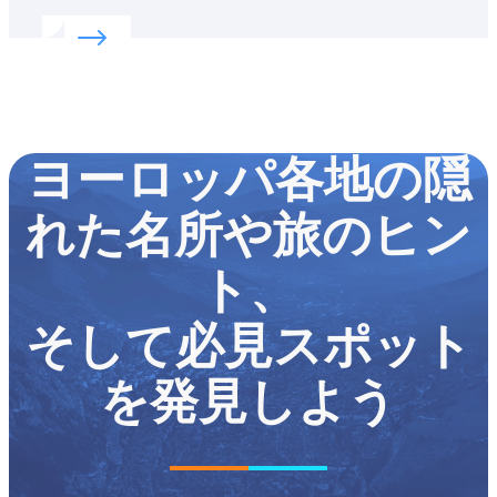
の土地の風習を知ることができます。人々が
Read more about:
価値ある伝統を祝う
見せる豊かな歴史と多種多様な伝統文化にぜ
ひとも触れてみてください。
ヨーロッパ各地の隠
れた名所や旅のヒン
ト、
そして必見スポット
を発見しよう