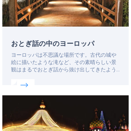
おとぎ話の中のヨーロッパ
Lead
ヨーロッパは不思議な場所です。古代の城や
絵に描いたような滝など、その素晴らしい景
観はまるでおとぎ話から抜け出してきたよう
な世界観です。実際に、ヨーロッパの素晴ら
Read more about:
おとぎ話の中のヨーロッパ
しい文学作品の多くは、実在する場所からイ
ンスピレーションを得ています。昔話を実際
Featured
の景色と重ね合わせて、味わってみてはいか
image
がでしょう。