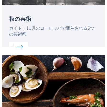
秋の芸術
Lead
ガイド：11月のヨーロッパで開催される5つ
の芸術祭
Read more about:
秋の芸術
Featured
image