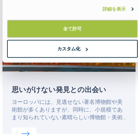
image
てみてはいかがでしょうか。
詳細を表示
全て許可
カスタム化
思いがけない発見との出会い
Lead
ヨーロッパには、見逃せない著名博物館や美
術館が多くありますが、同時に、小規模であ
まり知られていない素晴らしい博物館・美術
館もたくさんあります。誰もが知る有名スポ
Read more about:
思いがけない発見との出会い
ットから足を遠ざけ、隠れた逸品を探す旅を