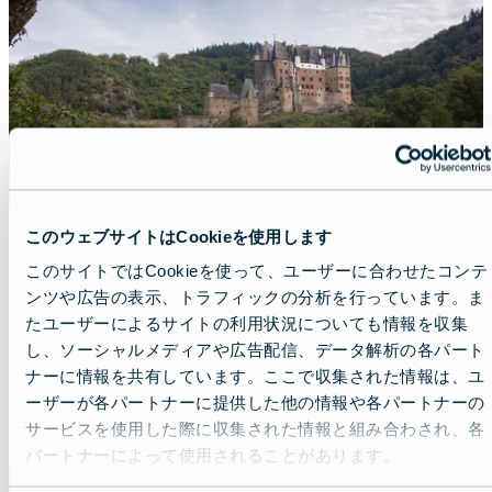
このウェブサイトはCookieを使用します
今もヨーロッパに残る城の数々
このサイトではCookieを使って、ユーザーに合わせたコンテ
ンツや広告の表示、トラフィックの分析を行っています。ま
Lead
ヨーロッパの歴史はドラマチックな物語で溢
たユーザーによるサイトの利用状況についても情報を収集
れています。中でも古い歴史に目を向けるな
し、ソーシャルメディアや広告配信、データ解析の各パート
ら、数々の城郭にご注目ください。数百年
ナーに情報を共有しています。ここで収集された情報は、ユ
前、ヨーロッパ中でその威厳を誇っていた城
ーザーが各パートナーに提供した他の情報や各パートナーの
Read more about:
今もヨーロッパに残る城の数々
郭は現在、伝統や文化をとじこめたタイムカ
サービスを使用した際に収集された情報と組み合わされ、各
プセルへと変化しています。ヨーロッパに残
パートナーによって使用されることがあります。
Featured
る美しい城を訪ねて中世にタイムスリップし