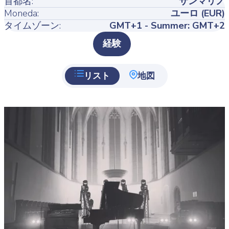
首都名:
サンマリノ
Moneda:
ユーロ (EUR)
タイムゾーン:
GMT+1 - Summer: GMT+2
Type
経験
リスト
地図
Featured
image