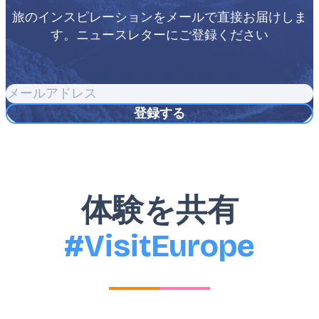
旅のインスピレーションをメールで直接お届けしま
す。ニュースレターにご登録ください
メ
ー
ル
ア
ド
レ
ス
体験を共有
#VisitEurope