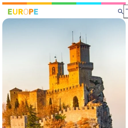
メ
MapLibre
イ
検
ン
索
コ
ン
テ
ン
ツ
に
移
動