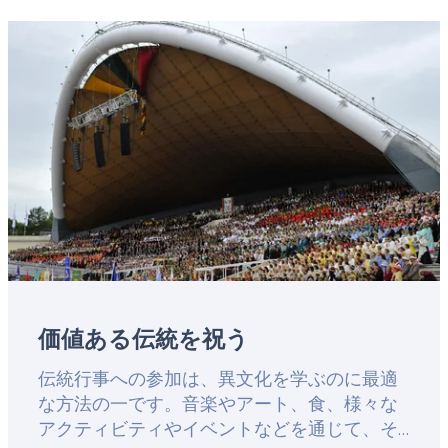
するのもお勧めです。小さな博物館・美術館
Featured
が、予想外の驚きとともに旅のハイライトと
image
なるかもしれません。
価値ある伝統を祝う
Lead
伝統行事への参加は、異文化を学ぶのに最適
な方法の一です。音楽やアート、食、様々な
アクティビティやイベントなどを通じて、そ