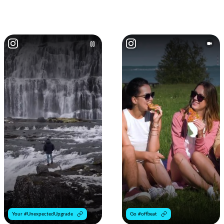
Your #UnexpectedUpgrade
Go #offbeat