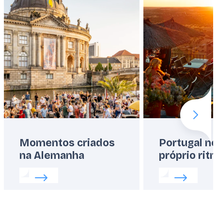
Next 
Momentos criados
Portugal n
na Alemanha
próprio rit
Read more about:
Momentos criados na Alemanha
Read more abo