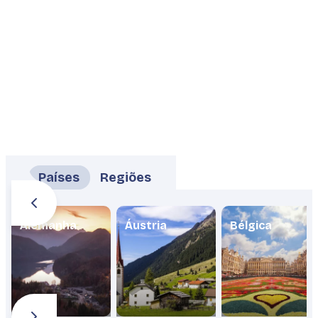
Países
Regiões
Alemanha
Áustria
Bélgica
Planeje sua