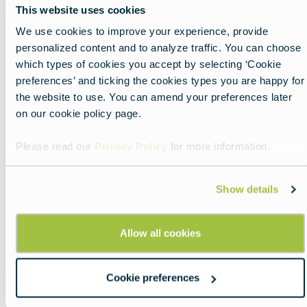
This website uses cookies
image
We use cookies to improve your experience, provide
personalized content and to analyze traffic. You can choose
which types of cookies you accept by selecting ‘Cookie
preferences’ and ticking the cookies types you are happy for
the website to use. You can amend your preferences later
on our cookie policy page.
Please read our
Privacy Policy
for more information.
Show details
Allow all cookies
O guia para o ajudar a
compreender as
Cookie preferences
moedas europeias