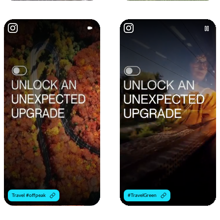
Travel #offpeak
#TravelGreen