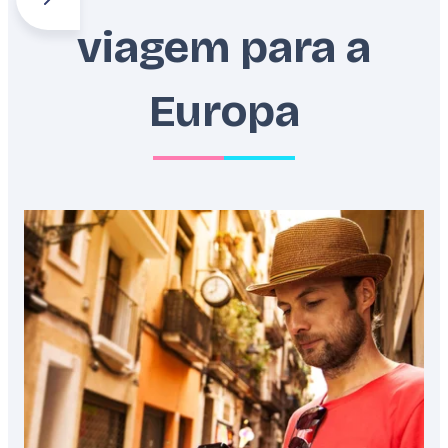
viagem para a
Alpes
Balcãs
Benelux
Europa
Featured
image