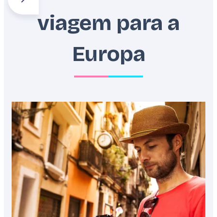
viagem para a
Alpes
Balcãs
Benelux
Europa
Featured
image