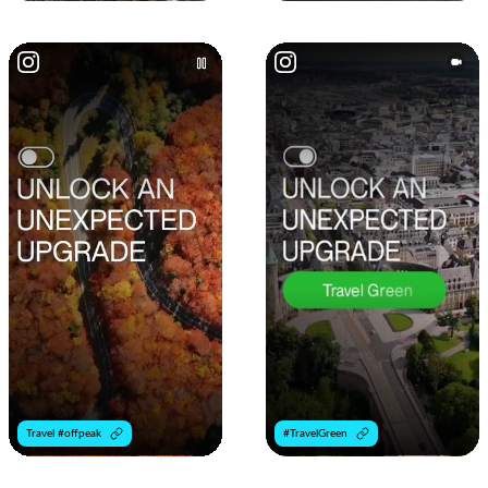
Travel #offpeak
#TravelGreen