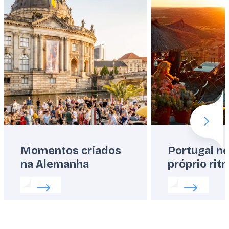
Next 
Momentos criados
Portugal n
na Alemanha
próprio rit
Read more about:
Momentos criados na Alemanha
Read more abo