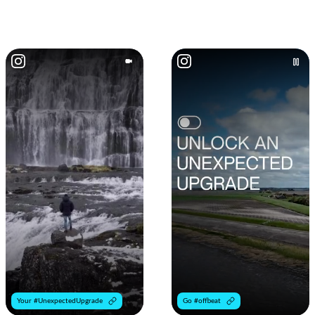
Your #UnexpectedUpgrade
Go #offbeat