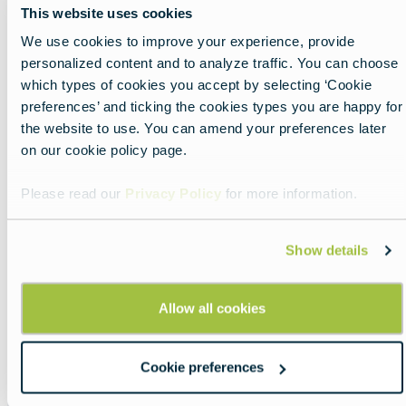
This website uses cookies
image
We use cookies to improve your experience, provide
personalized content and to analyze traffic. You can choose
which types of cookies you accept by selecting ‘Cookie
preferences’ and ticking the cookies types you are happy for
the website to use. You can amend your preferences later
on our cookie policy page.
Please read our
Privacy Policy
for more information.
Show details
Allow all cookies
O guia para o ajudar a
compreender as
Cookie preferences
moedas europeias