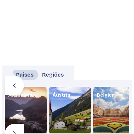
Países
Regiões
Alemanha
Áustria
Bélgica
Planeje sua