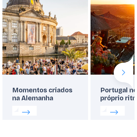
Next 
Momentos criados
Portugal n
na Alemanha
próprio rit
Read more about:
Momentos criados na Alemanha
Read more abo