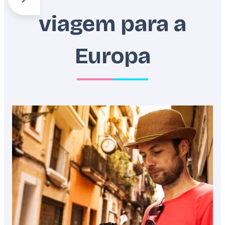
viagem para a
Alpes
Balcãs
Benelux
Europa
Featured
image