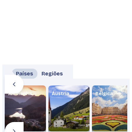
Países
Regiões
Alemanha
Áustria
Bélgica
Planeje sua