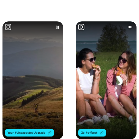
Your #UnexpectedUpgrade
Go #offbeat