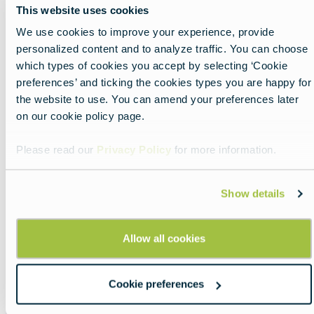
This website uses cookies
image
We use cookies to improve your experience, provide
personalized content and to analyze traffic. You can choose
which types of cookies you accept by selecting ‘Cookie
preferences’ and ticking the cookies types you are happy for
the website to use. You can amend your preferences later
on our cookie policy page.
Please read our
Privacy Policy
for more information.
Show details
Allow all cookies
O guia para o ajudar a
compreender as
Cookie preferences
moedas europeias