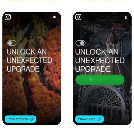
Travel #offpeak
#TravelGreen