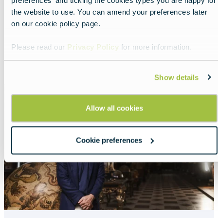
the website to use. You can amend your preferences later
Portugal no seu próprio ritmo
on our cookie policy page.
Lead
Aprecie cada momento da sua jornada.
Please read our
Privacy Policy
for more information.
Read more about:
Portugal no seu próprio ritmo
Show details
Featured
image
Allow all cookies
Cookie preferences