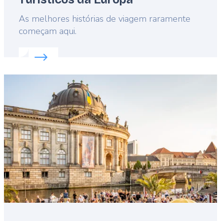
Lead
As melhores histórias de viagem raramente
começam aqui.
Read more about:
Descubra os Melhores Vilarejos 
Featured
image