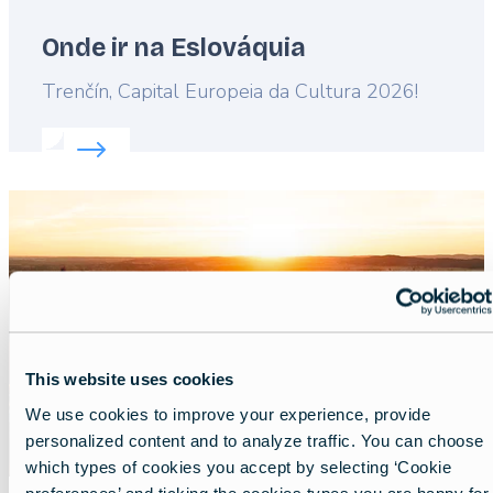
Onde ir na Eslováquia
Lead
Trenčín, Capital Europeia da Cultura 2026!
Read more about:
Onde ir na Eslováquia
Featured
image
This website uses cookies
We use cookies to improve your experience, provide
personalized content and to analyze traffic. You can choose
which types of cookies you accept by selecting ‘Cookie
preferences’ and ticking the cookies types you are happy for