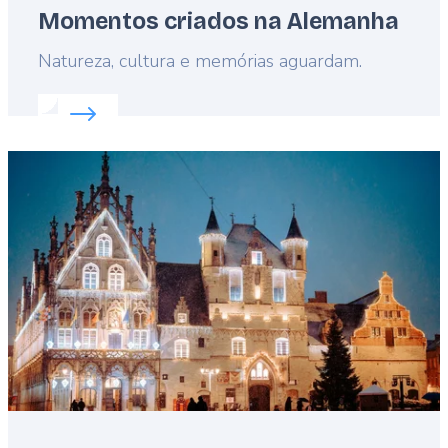
Momentos criados na Alemanha
Lead
Natureza, cultura e memórias aguardam.
Read more about:
Momentos criados na Alemanha
Featured
image