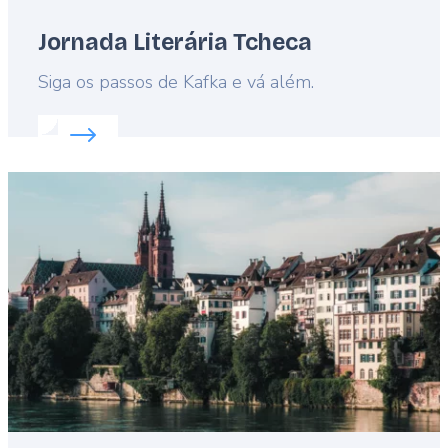
Jornada Literária Tcheca
Lead
Siga os passos de Kafka e vá além.
Read more about:
Jornada Literária Tcheca
Featured
image