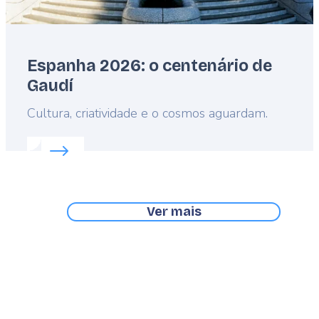
Espanha 2026: o centenário de
Gaudí
Lead
Cultura, criatividade e o cosmos aguardam.
Read more about:
Espanha 2026: o centenário de 
Ver mais