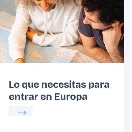
Lo que necesitas para
entrar en Europa
Read more about:
Lo que necesitas para entrar
ida diaria en Europa