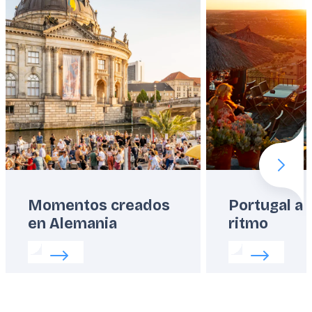
Next 
Momentos creados
Portugal a 
en Alemania
ritmo
Read more about:
Momentos creados en Alemania
Read more abo