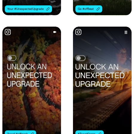
Your #UnexpectedUpgrade
Go #offbeat
Travel #offpeak
#TravelGreen