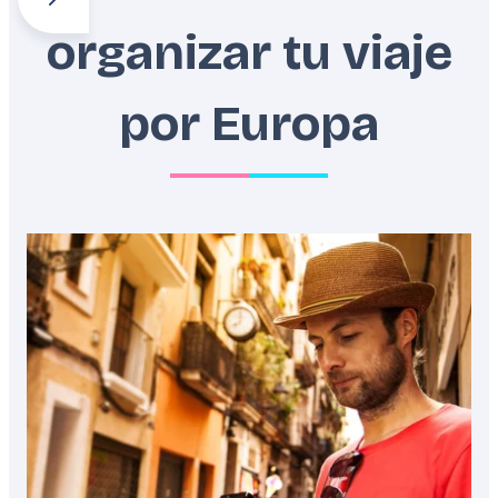
organizar tu viaje
Alpes
Balcanes
Benelux
por Europa
Featured
image